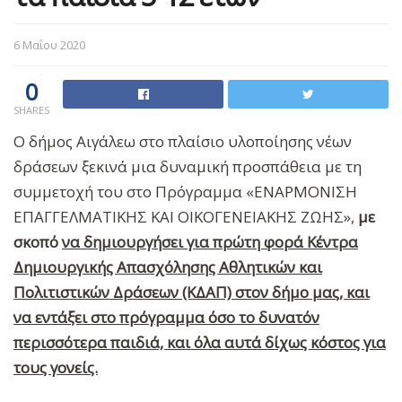
6 Μαΐου 2020
0
SHARES
Ο δήμος Αιγάλεω στο πλαίσιο υλοποίησης
ν
έων
δράσεων ξεκινά μια δυναμική προσπάθεια με τη
συμμετοχή του στο Πρόγραμμα «ΕΝΑΡΜΟΝΙΣΗ
ΕΠΑΓΓΕΛΜΑΤΙΚΗΣ ΚΑΙ ΟΙΚΟΓΕΝΕΙΑΚΗΣ ΖΩΗΣ»,
με
σκοπό
να δημιουργήσει για πρώτη φορά Κέντρα
Δημιουργικής Απασχόλησης Αθλητικών και
Πολιτιστικών Δράσεων (ΚΔΑΠ) στον
δ
ήμο μας, και
να εντάξει στο πρόγραμμα όσο το δυνατόν
περισσότερα παιδιά, και όλα αυτά δίχως κόστος για
τους γονείς.