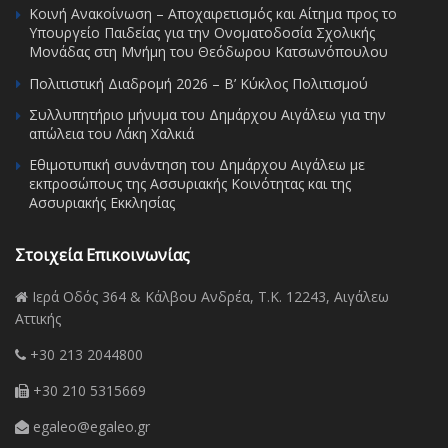
Κοινή Ανακοίνωση – Αποχαιρετισμός και Αίτημα προς το
Υπουργείο Παιδείας για την Ονοματοδοσία Σχολικής
Μονάδας στη Μνήμη του Θεόδωρου Κατσωνόπουλου
Πολιτιστική Διαδρομή 2026 – Β’ Κύκλος Πολιτισμού
Συλλυπητήριο μήνυμα του Δημάρχου Αιγάλεω για την
απώλεια του Λάκη Χαλκιά
Εθιμοτυπική συνάντηση του Δημάρχου Αιγάλεω με
εκπροσώπους της Ασσυριακής Κοινότητας και της
Ασσυριακής Εκκλησίας
Στοιχεία Επικοινωνίας
Ιερά Οδός 364 & Κάλβου Ανδρέα, Τ.Κ. 12243, Αιγάλεω
Αττικής
+30 213 2044800
+30 210 5315669
egaleo@egaleo.gr