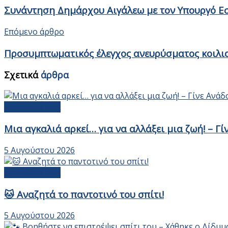
Συνάντηση Δημάρχου Αιγάλεω με τον Υπουργό Ε
Επόμενο άρθρο
Προσυμπτωματικός έλεγχος ανευρύσματος κοιλι
Σχετικά
άρθρα
Αδέσποτα Ζώα
Μια αγκαλιά αρκεί… για να αλλάξει μια ζωή! – Γ
5 Αυγούστου 2026
Αδέσποτα Ζώα
🐱 Αναζητά το παντοτινό του σπίτι!
5 Αυγούστου 2026