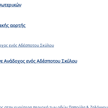
σωτερικών
ακής αορτής
ίνε Ανάδοχος ενός Αδέσποτου Σκύλου