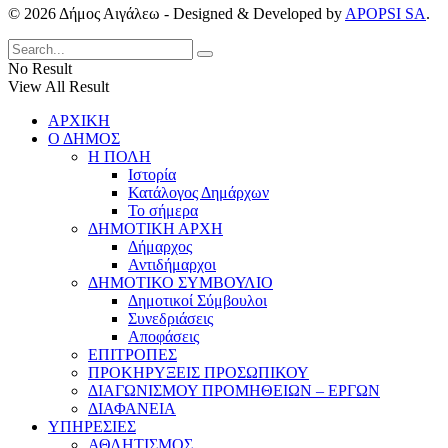
© 2026 Δήμος Αιγάλεω - Designed & Developed by
APOPSI SA
.
No Result
View All Result
ΑΡΧΙΚΗ
Ο ΔΗΜΟΣ
Η ΠΟΛΗ
Ιστορία
Κατάλογος Δημάρχων
Το σήμερα
ΔΗΜΟΤΙΚΗ ΑΡΧΗ
Δήμαρχος
Αντιδήμαρχοι
ΔΗΜΟΤΙΚΟ ΣΥΜΒΟΥΛΙΟ
Δημοτικοί Σύμβουλοι
Συνεδριάσεις
Αποφάσεις
ΕΠΙΤΡΟΠΕΣ
ΠΡΟΚΗΡΥΞΕΙΣ ΠΡΟΣΩΠΙΚΟΥ
ΔΙΑΓΩΝΙΣΜΟΥ ΠΡΟΜΗΘΕΙΩΝ – ΕΡΓΩΝ
ΔΙΑΦΑΝΕΙΑ
ΥΠΗΡΕΣΙΕΣ
ΑΘΛΗΤΙΣΜΟΣ