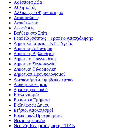
Αδέσποτα Ζώα
Αθλητισμός
Αλληλέγγυο Φροντιστήριο
Ανακοινώσεις
Ανακύκλωση
Αποφάσεις
Βοήθεια στο Σπίτι
Γραφείο Ισότητας – Γραφείο Απασχόλησης
Δημοτικά Ιατρεία – ΚΕΠ Υγείας
Δημοτική Αστυνομία
Δημοτική Βιβλιοθήκη
Δημοτική Παιγνιοθήκη
Δημοτική Συγκοινωνία
Δημοτική Φιλαρμονική
Δημοτικοί Προϋπολογισμοί
Διαγωνισμοί προμηθειών-έργων
Διοικητικά θέματα
Δράσεις για παιδιά
Εθελοντισμός
Εικαστικά Τμήματα
Εκδηλώσεις Δήμου
Ετήσιοι Απολογισμοί
Ευρωπαϊκά Προγράμματα
Θεατρική Ομάδα
Θερινός Κινηματογράφος ΤΙΤΑΝ