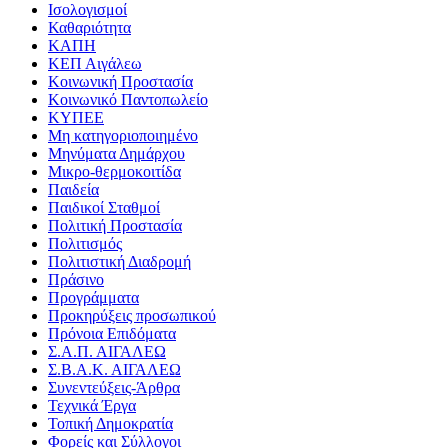
Ισολογισμοί
Καθαριότητα
ΚΑΠΗ
ΚΕΠ Αιγάλεω
Κοινωνική Προστασία
Κοινωνικό Παντοπωλείο
ΚΥΠΕΕ
Μη κατηγοριοποιημένο
Μηνύματα Δημάρχου
Μικρο-θερμοκοιτίδα
Παιδεία
Παιδικοί Σταθμοί
Πολιτική Προστασία
Πολιτισμός
Πολιτιστική Διαδρομή
Πράσινο
Προγράμματα
Προκηρύξεις προσωπικού
Πρόνοια Επιδόματα
Σ.Α.Π. ΑΙΓΑΛΕΩ
Σ.Β.Α.Κ. ΑΙΓΑΛΕΩ
Συνεντεύξεις-Άρθρα
Τεχνικά Έργα
Τοπική Δημοκρατία
Φορείς και Σύλλογοι