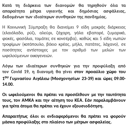
Κατά τη διάρκεια των διανομών θα τηρηθούν όλα τα
απαραίτητα μέτρα υγιεινής και δημόσιας ασφάλειας,
δεδομένων των ιδιαίτερων συνθηκών της πανδημίας.
Η Κοινωνική Σύμπραξη θα διανείμει 9 είδη μακράς διάρκειας
(ελαιόλαδο, ρύζι, αλεύρι, ζάχαρη, γάλα εβαπορέ, ζυμαρικά,
φακές, φασόλια, τομάτες σε κονσέρβα), καθώς και 5 είδη νωπών
τροφίμων (κοτόπουλο, βόειο κρέας, μήλα, πατάτες, λάχανο), σε
ποσότητες αντίστοιχες με τον αριθμό των μελών των
ωφελούμενων οικογενειών.
Λόγω των ιδιαίτερων συνθηκών για την προφύλαξη από
τον
Covid
19, η διανομή θα γίνει
στον προαύλιο χώρο του
ου
1
Γυμνασίου Αιγάλεω (Μοσχονησίων 23-39) και ώρες 09.00-
14.00.
Οι ωφελούμενοι θα πρέπει να προσέλθουν με την ταυτότητα
τους, τον ΑΜΚΑ και την αίτηση του ΚΕΑ. Εάν παραλαμβάνουν
για τρίτα άτομα θα πρέπει να έχουν εξουσιοδότηση.
Απαραιτήτως όλοι οι ενδιαφερόμενοι θα πρέπει να φορούν
μάσκα προφύλαξης στο πλαίσιο των μέτρων ασφαλείας.