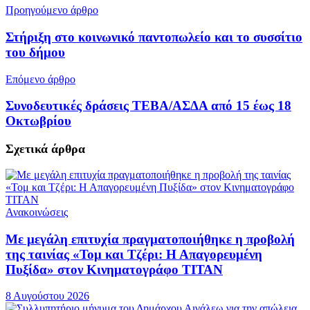
Προηγούμενο άρθρο
Στήριξη στο κοινωνικό παντοπωλείο και το συσσίτιο
του δήμου
Επόμενο άρθρο
Συνοδευτικές δράσεις ΤΕΒΑ/ΑΣΔΑ από 15 έως 18
Οκτωβρίου
Σχετικά
άρθρα
Ανακοινώσεις
Με μεγάλη επιτυχία πραγματοποιήθηκε η προβολή
της ταινίας «Τομ και Τζέρι: Η Απαγορευμένη
Πυξίδα» στον Κινηματογράφο ΤΙΤΑΝ
8 Αυγούστου 2026