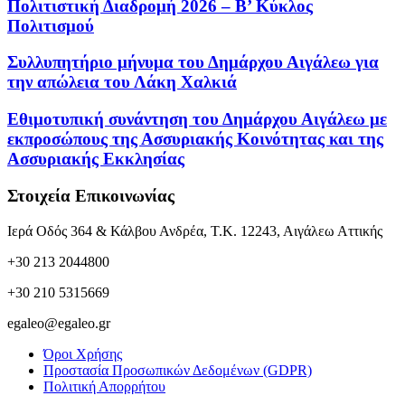
Πολιτιστική Διαδρομή 2026 – Β’ Κύκλος
Πολιτισμού
Συλλυπητήριο μήνυμα του Δημάρχου Αιγάλεω για
την απώλεια του Λάκη Χαλκιά
Εθιμοτυπική συνάντηση του Δημάρχου Αιγάλεω με
εκπροσώπους της Ασσυριακής Κοινότητας και της
Ασσυριακής Εκκλησίας
Στοιχεία Επικοινωνίας
Ιερά Οδός 364 & Κάλβου Ανδρέα, Τ.Κ. 12243, Αιγάλεω Αττικής
+30 213 2044800
+30 210 5315669
egaleo@egaleo.gr
Όροι Χρήσης
Προστασία Προσωπικών Δεδομένων (GDPR)
Πολιτική Απορρήτου