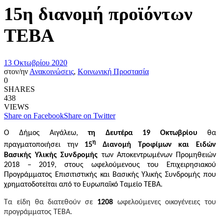
15η διανομή προϊόντων
ΤΕΒΑ
13 Οκτωβρίου 2020
στον/ην
Ανακοινώσεις
,
Κοινωνική Προστασία
0
SHARES
438
VIEWS
Share on Facebook
Share on Twitter
Ο Δήμος Αιγάλεω,
τη Δευτέρα 19 Οκτωβρίου
θα
η
πραγματοποιήσει την
15
Διανομή Τροφίμων και Ειδών
Βασικής Υλικής Συνδρομής
των Αποκεντρωμένων Προμηθειών
2018 – 2019, στους ωφελούμενους του Επιχειρησιακού
Προγράμματος Επισιτιστικής και Βασικής Υλικής Συνδρομής που
χρηματοδοτείται από το Ευρωπαϊκό Ταμείο ΤΕΒΑ.
Τα είδη θα διατεθούν σε
1208
ωφελούμενες οικογένειες του
προγράμματος ΤΕΒΑ.