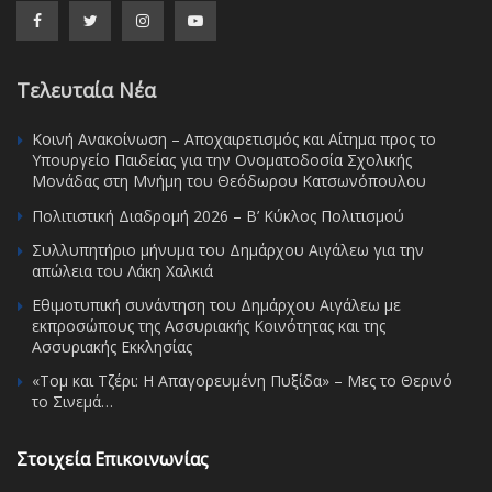
Τελευταία Νέα
Κοινή Ανακοίνωση – Αποχαιρετισμός και Αίτημα προς το
Υπουργείο Παιδείας για την Ονοματοδοσία Σχολικής
Μονάδας στη Μνήμη του Θεόδωρου Κατσωνόπουλου
Πολιτιστική Διαδρομή 2026 – Β’ Κύκλος Πολιτισμού
Συλλυπητήριο μήνυμα του Δημάρχου Αιγάλεω για την
απώλεια του Λάκη Χαλκιά
Εθιμοτυπική συνάντηση του Δημάρχου Αιγάλεω με
εκπροσώπους της Ασσυριακής Κοινότητας και της
Ασσυριακής Εκκλησίας
«Τομ και Τζέρι: Η Απαγορευμένη Πυξίδα» – Μες το Θερινό
το Σινεμά…
Στοιχεία Επικοινωνίας