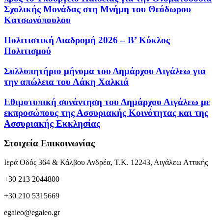
Σχολικής Μονάδας στη Μνήμη του Θεόδωρου
Κατσωνόπουλου
Πολιτιστική Διαδρομή 2026 – Β’ Κύκλος
Πολιτισμού
Συλλυπητήριο μήνυμα του Δημάρχου Αιγάλεω για
την απώλεια του Λάκη Χαλκιά
Εθιμοτυπική συνάντηση του Δημάρχου Αιγάλεω με
εκπροσώπους της Ασσυριακής Κοινότητας και της
Ασσυριακής Εκκλησίας
Στοιχεία Επικοινωνίας
Ιερά Οδός 364 & Κάλβου Ανδρέα, Τ.Κ. 12243, Αιγάλεω Αττικής
+30 213 2044800
+30 210 5315669
egaleo@egaleo.gr