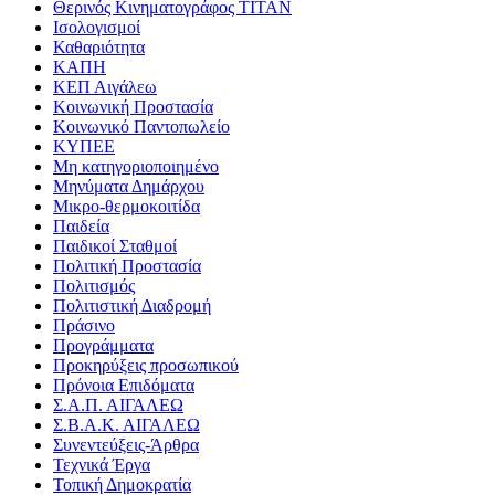
Θερινός Κινηματογράφος ΤΙΤΑΝ
Ισολογισμοί
Καθαριότητα
ΚΑΠΗ
ΚΕΠ Αιγάλεω
Κοινωνική Προστασία
Κοινωνικό Παντοπωλείο
ΚΥΠΕΕ
Μη κατηγοριοποιημένο
Μηνύματα Δημάρχου
Μικρο-θερμοκοιτίδα
Παιδεία
Παιδικοί Σταθμοί
Πολιτική Προστασία
Πολιτισμός
Πολιτιστική Διαδρομή
Πράσινο
Προγράμματα
Προκηρύξεις προσωπικού
Πρόνοια Επιδόματα
Σ.Α.Π. ΑΙΓΑΛΕΩ
Σ.Β.Α.Κ. ΑΙΓΑΛΕΩ
Συνεντεύξεις-Άρθρα
Τεχνικά Έργα
Τοπική Δημοκρατία