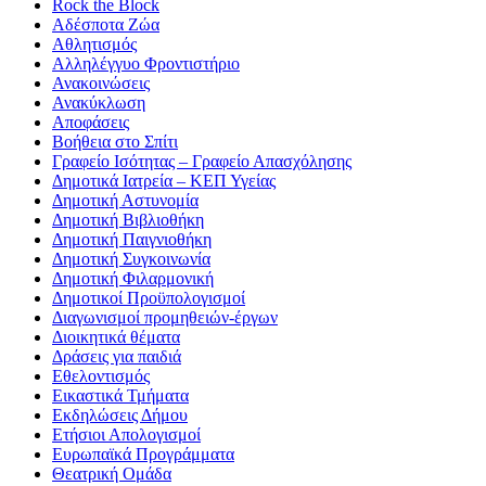
Rock the Block
Αδέσποτα Ζώα
Αθλητισμός
Αλληλέγγυο Φροντιστήριο
Ανακοινώσεις
Ανακύκλωση
Αποφάσεις
Βοήθεια στο Σπίτι
Γραφείο Ισότητας – Γραφείο Απασχόλησης
Δημοτικά Ιατρεία – ΚΕΠ Υγείας
Δημοτική Αστυνομία
Δημοτική Βιβλιοθήκη
Δημοτική Παιγνιοθήκη
Δημοτική Συγκοινωνία
Δημοτική Φιλαρμονική
Δημοτικοί Προϋπολογισμοί
Διαγωνισμοί προμηθειών-έργων
Διοικητικά θέματα
Δράσεις για παιδιά
Εθελοντισμός
Εικαστικά Τμήματα
Εκδηλώσεις Δήμου
Ετήσιοι Απολογισμοί
Ευρωπαϊκά Προγράμματα
Θεατρική Ομάδα