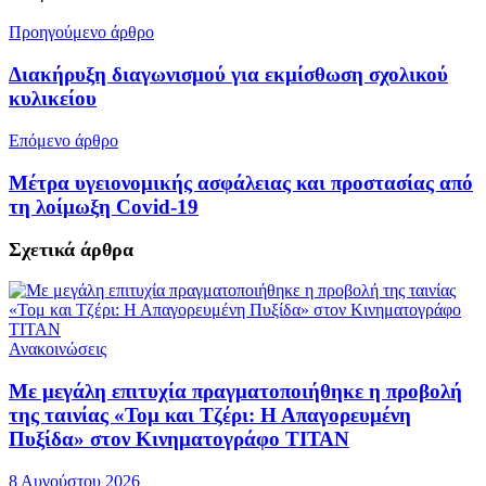
Προηγούμενο άρθρο
Διακήρυξη διαγωνισμού για εκμίσθωση σχολικού
κυλικείου
Επόμενο άρθρο
Μέτρα υγειονομικής ασφάλειας και προστασίας από
τη λοίμωξη Covid-19
Σχετικά
άρθρα
Ανακοινώσεις
Με μεγάλη επιτυχία πραγματοποιήθηκε η προβολή
της ταινίας «Τομ και Τζέρι: Η Απαγορευμένη
Πυξίδα» στον Κινηματογράφο ΤΙΤΑΝ
8 Αυγούστου 2026