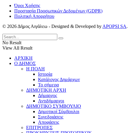
Όροι Χρήσης
Προστασία Προσωπικών Δεδομένων (GDPR)
Πολιτική Απορρήτου
© 2026 Δήμος Αιγάλεω - Designed & Developed by
APOPSI SA
.
No Result
View All Result
ΑΡΧΙΚΗ
Ο ΔΗΜΟΣ
Η ΠΟΛΗ
Ιστορία
Κατάλογος Δημάρχων
Το σήμερα
ΔΗΜΟΤΙΚΗ ΑΡΧΗ
Δήμαρχος
Αντιδήμαρχοι
ΔΗΜΟΤΙΚΟ ΣΥΜΒΟΥΛΙΟ
Δημοτικοί Σύμβουλοι
Συνεδριάσεις
Αποφάσεις
ΕΠΙΤΡΟΠΕΣ
ΠΡΟΚΗΡΥΞΕΙΣ ΠΡΟΣΩΠΙΚΟΥ