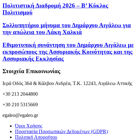
Πολιτιστική Διαδρομή 2026 – Β’ Κύκλος
Πολιτισμού
Συλλυπητήριο μήνυμα του Δημάρχου Αιγάλεω για
την απώλεια του Λάκη Χαλκιά
Εθιμοτυπική συνάντηση του Δημάρχου Αιγάλεω με
εκπροσώπους της Ασσυριακής Κοινότητας και της
Ασσυριακής Εκκλησίας
Στοιχεία Επικοινωνίας
Ιερά Οδός 364 & Κάλβου Ανδρέα, Τ.Κ. 12243, Αιγάλεω Αττικής
+30 213 2044800
+30 210 5315669
egaleo@egaleo.gr
Όροι Χρήσης
Προστασία Προσωπικών Δεδομένων (GDPR)
Πολιτική Απορρήτου