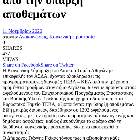
αποθεμάτων
11 Νοεμβρίου 2020
στον/ην
Ανακοινώσεις
,
Κοινωνική Προστασία
0
SHARES
437
VIEWS
Share on Facebook
Share on Twitter
Η Κοινωνική Σύμπραξη του Δυτικού Τομέα Αθηνών με
επικεφαλής τον ΑΣΔΑ, έχοντας ολοκληρώσει τις
προγραμματισμένες διανομές ΤΕΒΑ – ΚΕΑ από την τρέχουσα
προμήθεια τροφίμων στον δήμο Αιγάλεω, διένειμε προϊόντα στους
ωφελούμενους του Επιχειρησιακού Προγράμματος Επισιτιστικής
και Βασικής Υλικής Συνδρομής που χρηματοδοτείται από το
Ευρωπαϊκό Ταμείο ΤΕΒΑ, αξιοποιώντας την ύπαρξη αποθεμάτων.
Είδη μακράς διαρκείας διατέθηκαν σε 1292 ωφελούμενες
οικογένειες, με την τήρηση των απαραίτητων μέτρων υγιεινής και
δημόσιας ασφάλειας, καθώς διευρύνθηκε το ωράριο από τη
διεύθυνση κοινωνικής προστασίας, ώστε να αποφευχθεί ο
συνωστισμός.
Ο Δήμαρχος Γιάννης Γκίκας τόνισε πως η αξιοποίηση κάθε