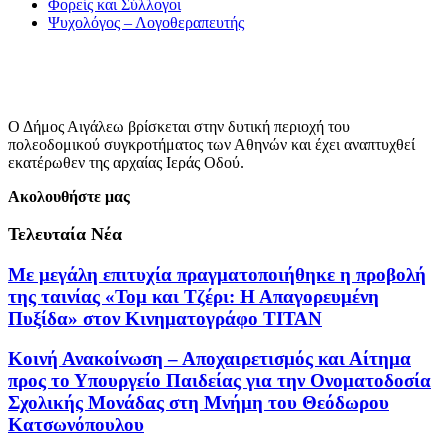
Φορείς και Σύλλογοι
Ψυχολόγος – Λογοθεραπευτής
Ο Δήμος Αιγάλεω βρίσκεται στην δυτική περιοχή του
πολεοδομικού συγκροτήματος των Αθηνών και έχει αναπτυχθεί
εκατέρωθεν της αρχαίας Ιεράς Οδού.
Ακολουθήστε μας
Τελευταία Νέα
Με μεγάλη επιτυχία πραγματοποιήθηκε η προβολή
της ταινίας «Τομ και Τζέρι: Η Απαγορευμένη
Πυξίδα» στον Κινηματογράφο ΤΙΤΑΝ
Κοινή Ανακοίνωση – Αποχαιρετισμός και Αίτημα
προς το Υπουργείο Παιδείας για την Ονοματοδοσία
Σχολικής Μονάδας στη Μνήμη του Θεόδωρου
Κατσωνόπουλου