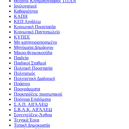
Θερινός Κινηματογράφος ΤΙΤΑΝ
Ισολογισμοί
Καθαριότητα
ΚΑΠΗ
ΚΕΠ Αιγάλεω
Κοινωνική Προστασία
Κοινωνικό Παντοπωλείο
ΚΥΠΕΕ
Μη κατηγοριοποιημένο
Μηνύματα Δημάρχου
Μικρο-θερμοκοιτίδα
Παιδεία
Παιδικοί Σταθμοί
Πολιτική Προστασία
Πολιτισμός
Πολιτιστική Διαδρομή
Πράσινο
Προγράμματα
Προκηρύξεις προσωπικού
Πρόνοια Επιδόματα
Σ.Α.Π. ΑΙΓΑΛΕΩ
Σ.Β.Α.Κ. ΑΙΓΑΛΕΩ
Συνεντεύξεις-Άρθρα
Τεχνικά Έργα
Τοπική Δημοκρατία