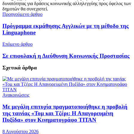
δυνατότητας για δράσεις κοινωνικής αλληλεγγύης προς όφελος των
δημοτών θα συνεχιστεί.
Προηγούμενο άρθρο
Πρόγραμμα εκμάθησης Αγγλικών με τη μέθοδο της
Linguaphone
Επόμενο άρθρο
Σε επιφυλακή η Διεύθυνση Κοινωνικής Προστασίας
Σχετικά
άρθρα
Ανακοινώσεις
Με μεγάλη επιτυχία πραγματοποιήθηκε η προβολή
της ταινίας «Τομ και Τζέρι: Η Απαγορευμένη
Πυξίδα» στον Κινηματογράφο ΤΙΤΑΝ
8 Αυγούστου 2026