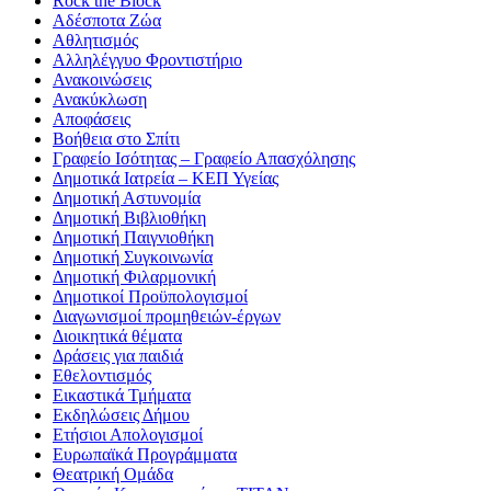
Rock the Block
Αδέσποτα Ζώα
Αθλητισμός
Αλληλέγγυο Φροντιστήριο
Ανακοινώσεις
Ανακύκλωση
Αποφάσεις
Βοήθεια στο Σπίτι
Γραφείο Ισότητας – Γραφείο Απασχόλησης
Δημοτικά Ιατρεία – ΚΕΠ Υγείας
Δημοτική Αστυνομία
Δημοτική Βιβλιοθήκη
Δημοτική Παιγνιοθήκη
Δημοτική Συγκοινωνία
Δημοτική Φιλαρμονική
Δημοτικοί Προϋπολογισμοί
Διαγωνισμοί προμηθειών-έργων
Διοικητικά θέματα
Δράσεις για παιδιά
Εθελοντισμός
Εικαστικά Τμήματα
Εκδηλώσεις Δήμου
Ετήσιοι Απολογισμοί
Ευρωπαϊκά Προγράμματα
Θεατρική Ομάδα