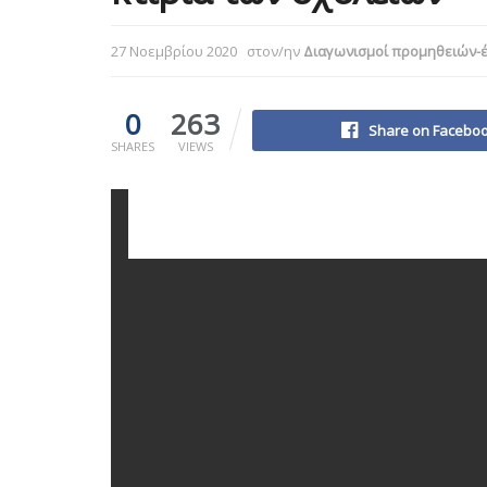
27 Νοεμβρίου 2020
στον/ην
Διαγωνισμοί προμηθειών-
0
263
Share on Facebo
SHARES
VIEWS