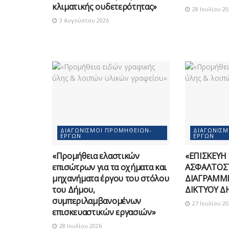
κλιματικής ουδετερότητας»
28 Ιουλίου 20
3 Αυγούστου 2026
ΔΙΑΓΩΝΙΣΜΟΊ ΠΡΟΜΗΘΕΙΏΝ-
ΔΙΑΓΩΝΙΣ
ΈΡΓΩΝ
ΈΡΓΩΝ
«Προμήθεια ελαστικών
«ΕΠΙΣΚΕΥΗ
επισώτρων για τα οχήματα και
ΑΣΦΑΛΤΟΣ
μηχανήματα έργου του στόλου
ΔΙΑΓΡΑΜΜΙ
του Δήμου,
ΔΙΚΤΥΟΥ Δ
συμπεριλαμβανομένων
27 Ιουλίου 20
επισκευαστικών εργασιών»
28 Ιουλίου 2026