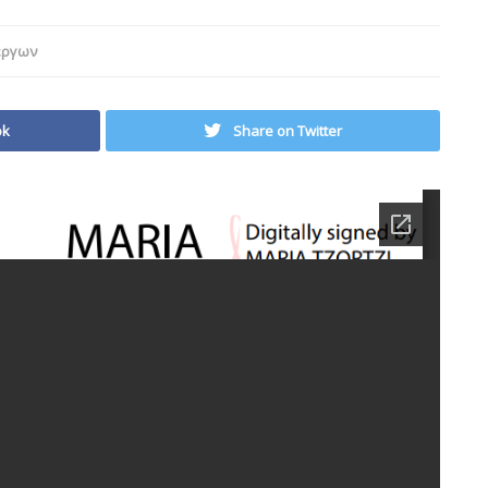
έργων
ok
Share on Twitter