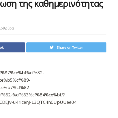
ίωση της καθημερινότητας
ις-Άρθρα
ok
Share on Twitter
f%87%ce%bf%cf%82-
e%b5%cf%89-
e%b7%cf%82-
%82-%cf%83%cf%84%ce%bf/?
dCDEJv-u4rlcenJ-L3QTC4n0UpUUee04