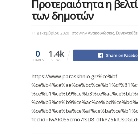
Προτεραιότητα η βελτ
των δημοτών
11 Δεκεμβρίου 2020
στον/ην
Ανακοινώσεις
,
Συνεντεύξε
0
1.4k
Share on Facebo
SHARES
VIEWS
https://www.paraskhnio.gr/%ce%bf-
%ce%b4%ce%ae%ce%bc%ce%b1%cf%81%c
%ce%b1%ce%b9%ce%b3%ce%ac%ce%bb%c
%ce%b3%ce%b9%ce%ac%ce%bd%ce%bd%c
%ce%b3%ce%ba%ce%af%ce%ba%ce%b1%cf
fbclid=IwAR0S5cmo7fsD8_dfkPZ5klUs0GL