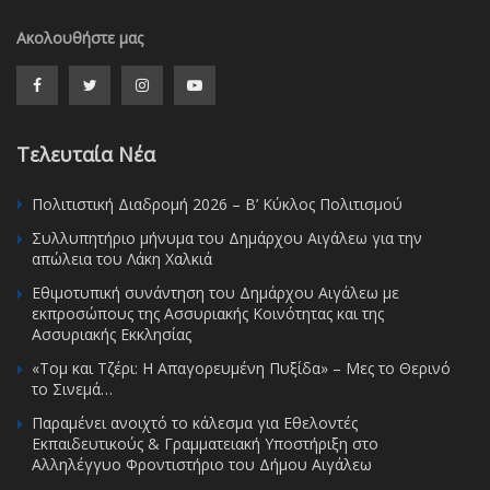
Ακολουθήστε μας
Τελευταία Νέα
Πολιτιστική Διαδρομή 2026 – Β’ Κύκλος Πολιτισμού
Συλλυπητήριο μήνυμα του Δημάρχου Αιγάλεω για την
απώλεια του Λάκη Χαλκιά
Εθιμοτυπική συνάντηση του Δημάρχου Αιγάλεω με
εκπροσώπους της Ασσυριακής Κοινότητας και της
Ασσυριακής Εκκλησίας
«Τομ και Τζέρι: Η Απαγορευμένη Πυξίδα» – Μες το Θερινό
το Σινεμά…
Παραμένει ανοιχτό το κάλεσμα για Εθελοντές
Εκπαιδευτικούς & Γραμματειακή Υποστήριξη στο
Αλληλέγγυο Φροντιστήριο του Δήμου Αιγάλεω