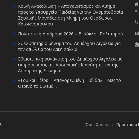
Κοινή Ανακοίνωση – Αποχαιρετισμός και Αίτημα
Αι
προς το Υπουργείο Παιδείας για την Ονοματοδοσία
υ
Σχολικής Μονάδας στη Μνήμη του Θεόδωρου
Κατσωνόπουλου
Πολιτιστική Διαδρομή 2026 – Β’ Κύκλος Πολιτισμού
Συλλυπητήριο μήνυμα του Δημάρχου Αιγάλεω για
την απώλεια του Λάκη Χαλκιά
Εθιμοτυπική συνάντηση του Δημάρχου Αιγάλεω με
εκπροσώπους της Ασσυριακής Κοινότητας και της
Ασσυριακής Εκκλησίας
«Τομ και Τζέρι: Η Απαγορευμένη Πυξίδα» – Μες το
Θερινό το Σινεμά…
A
.
Όροι Χρήσης
Προστασία