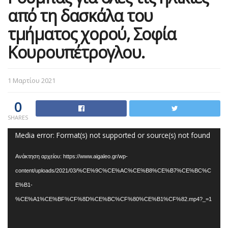
από τη δασκάλα του
τμήματος χορού, Σοφία
Κουρουπέτρογλου.
1 Μαρτίου 2021
0
SHARES
Πρόγραμμα
Media error: Format(s) not supported or source(s) not found
Αναπαραγωγής
Ανάκτηση αρχείου: https://www.aigaleo.gr/wp-
Βίντεο
content/uploads/2021/03/%CE%9C%CE%AC%CE%B8%CE%B7%CE%BC%C
E%B1-
%CE%A1%CE%BF%CF%8D%CE%BC%CF%80%CE%B1%CF%82.mp4?_=1