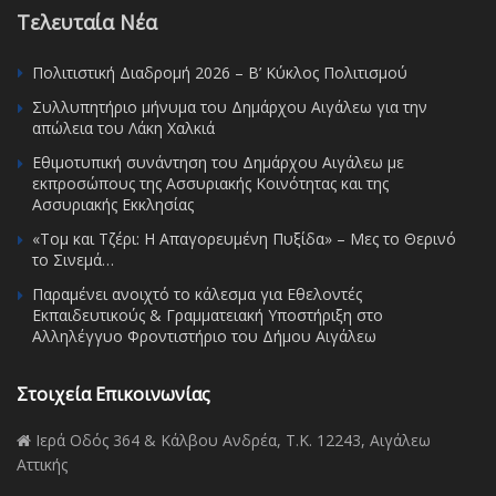
Τελευταία Νέα
Πολιτιστική Διαδρομή 2026 – Β’ Κύκλος Πολιτισμού
Συλλυπητήριο μήνυμα του Δημάρχου Αιγάλεω για την
απώλεια του Λάκη Χαλκιά
Εθιμοτυπική συνάντηση του Δημάρχου Αιγάλεω με
εκπροσώπους της Ασσυριακής Κοινότητας και της
Ασσυριακής Εκκλησίας
«Τομ και Τζέρι: Η Απαγορευμένη Πυξίδα» – Μες το Θερινό
το Σινεμά…
Παραμένει ανοιχτό το κάλεσμα για Εθελοντές
Εκπαιδευτικούς & Γραμματειακή Υποστήριξη στο
Αλληλέγγυο Φροντιστήριο του Δήμου Αιγάλεω
Στοιχεία Επικοινωνίας
Ιερά Οδός 364 & Κάλβου Ανδρέα, Τ.Κ. 12243, Αιγάλεω
Αττικής