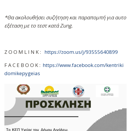
*Θα
ακολουθήσει
συζήτηση
και
παραπομπή
για
αυτο
εξέταση
με
το
τεστ κατά
Zung.
Z O O M L I N K :
https://zoom.us/j/93555640899
F A C E B O O K :
https://www.facebook.com/kentriki
domikepygeias