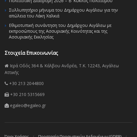
Πολιτιστική Διαδρομή 2026 – Β’ Κύκλος Πολιτισμού
Συλλυπητήριο μήνυμα του Δημάρχου Αιγάλεω για την
απώλεια του Λάκη Χαλκιά
Εθιμοτυπική συνάντηση του Δημάρχου Αιγάλεω με
εκπροσώπους της Ασσυριακής Κοινότητας και της
Ασσυριακής Εκκλησίας
Στοιχεία Επικοινωνίας
Ιερά Οδός 364 & Κάλβου Ανδρέα, Τ.Κ. 12243, Αιγάλεω
Αττικής
+30 213 2044800
+30 210 5315669
egaleo@egaleo.gr
Όροι Χρήσης
Προστασία Προσωπικών Δεδομένων (GDPR)