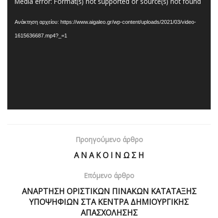
Πρόγραμμα
Media error: Format(s) not supported or source(s) not found
Αναπαραγωγής
Ανάκτηση αρχείου: https://www.aigaleo.gr/wp-content/uploads/2021/03/video-
Βίντεο
1615636687.mp4?_=1
Προηγούμενο άρθρο
Α Ν Α Κ Ο Ι Ν Ω Σ Η
Επόμενο άρθρο
ΑΝΑΡΤΗΣΗ ΟΡΙΣΤΙΚΩΝ ΠΙΝΑΚΩΝ ΚΑΤΑΤΑΞΗΣ
ΥΠΟΨΗΦΙΩΝ ΣΤΑ ΚΕΝΤΡΑ ΔΗΜΙΟΥΡΓΙΚΗΣ
ΑΠΑΣΧΟΛΗΣΗΣ