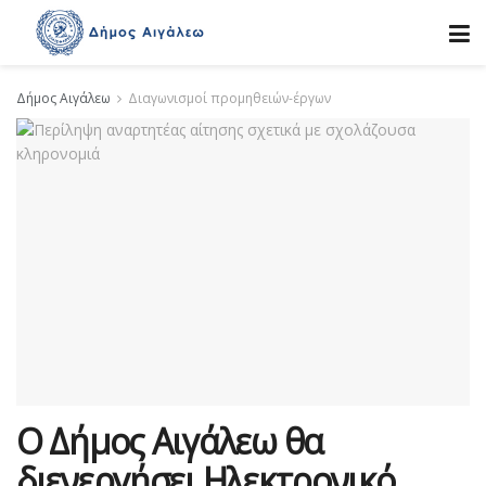
Δήμος Αιγάλεω
Διαγωνισμοί προμηθειών-έργων
Ο Δήμος Αιγάλεω θα
διενεργήσει Ηλεκτρονικό