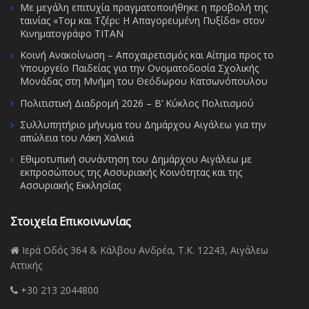
Με μεγάλη επιτυχία πραγματοποιήθηκε η προβολή της
ταινίας «Τομ και Τζέρι: Η Απαγορευμένη Πυξίδα» στον
Κινηματογράφο ΤΙΤΑΝ
Κοινή Ανακοίνωση – Αποχαιρετισμός και Αίτημα προς το
Υπουργείο Παιδείας για την Ονοματοδοσία Σχολικής
Μονάδας στη Μνήμη του Θεόδωρου Κατσωνόπουλου
Πολιτιστική Διαδρομή 2026 – Β’ Κύκλος Πολιτισμού
Συλλυπητήριο μήνυμα του Δημάρχου Αιγάλεω για την
απώλεια του Λάκη Χαλκιά
Εθιμοτυπική συνάντηση του Δημάρχου Αιγάλεω με
εκπροσώπους της Ασσυριακής Κοινότητας και της
Ασσυριακής Εκκλησίας
Στοιχεία Επικοινωνίας
Ιερά Οδός 364 & Κάλβου Ανδρέα, Τ.Κ. 12243, Αιγάλεω
Αττικής
+30 213 2044800