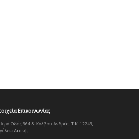
τοιχεία Επικοινωνίας
Ιερά Οδός 364 & Κάλβου Ανδρέα, Τ.Κ. 12243,
γάλεω Αττικής