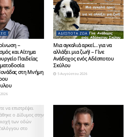
ΕΙΣ
ΑΔΈΣΠΟΤΑ ΖΏΑ
οίνωση –
Μια αγκαλιά αρκεί… για να
σμός και Αίτημα
αλλάξει μια ζωή! – Γίνε
ουργείο Παιδείας
Ανάδοχος ενός Αδέσποτου
οματοδοσία
Σκύλου
Μονάδας στη Μνήμη
5 Αυγούστου 2026
ρου
υλου
2026