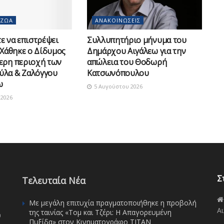
 ΖΏΑ
ΑΝΑΚΟΙΝΏΣΕΙΣ
 να επιστρέψει
Συλλυπητήριο μήνυμα του
 Χάθηκε ο Δίδυμος
Δημάρχου Αιγάλεω για την
ερη περιοχή των
απώλεια του Θοδωρή
ύλα & Ζαλόγγου
Κατσωνόπουλου
ω
5 Αυγούστου 2026
2026
Σ
Τελευταία Νέα
Με μεγάλη επιτυχία πραγματοποιήθηκε η προβολή
Αι
της ταινίας «Τομ και Τζέρι: Η Απαγορευμένη
υ
Πυξίδα» στον Κινηματογράφο ΤΙΤΑΝ