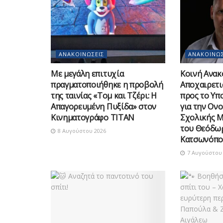
ΑΝΑΚΟΙΝΏΣΕΙΣ
ΑΝΑΚΟΙΝΏΣ
Με μεγάλη επιτυχία
Κοινή Ανακ
πραγματοποιήθηκε η προβολή
Αποχαιρετι
της ταινίας «Τομ και Τζέρι: Η
προς το Υπ
Απαγορευμένη Πυξίδα» στον
για την Ον
Κινηματογράφο ΤΙΤΑΝ
Σχολικής 
του Θεόδω
8 Αυγούστου 2026
Κατσωνόπο
7 Αυγούστου 