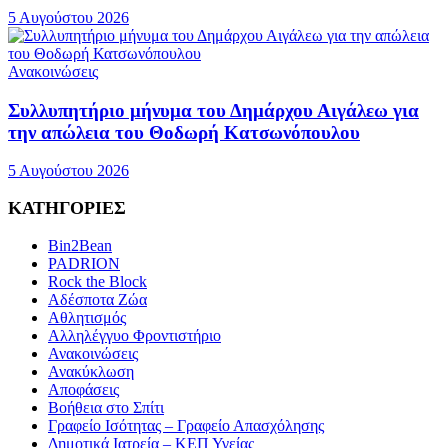
5 Αυγούστου 2026
Ανακοινώσεις
Συλλυπητήριο μήνυμα του Δημάρχου Αιγάλεω για
την απώλεια του Θοδωρή Κατσωνόπουλου
5 Αυγούστου 2026
ΚΑΤΗΓΟΡΙΕΣ
Bin2Bean
PADRION
Rock the Block
Αδέσποτα Ζώα
Αθλητισμός
Αλληλέγγυο Φροντιστήριο
Ανακοινώσεις
Ανακύκλωση
Αποφάσεις
Βοήθεια στο Σπίτι
Γραφείο Ισότητας – Γραφείο Απασχόλησης
Δημοτικά Ιατρεία – ΚΕΠ Υγείας