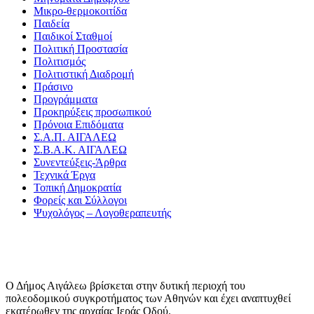
Μικρο-θερμοκοιτίδα
Παιδεία
Παιδικοί Σταθμοί
Πολιτική Προστασία
Πολιτισμός
Πολιτιστική Διαδρομή
Πράσινο
Προγράμματα
Προκηρύξεις προσωπικού
Πρόνοια Επιδόματα
Σ.Α.Π. ΑΙΓΑΛΕΩ
Σ.Β.Α.Κ. ΑΙΓΑΛΕΩ
Συνεντεύξεις-Άρθρα
Τεχνικά Έργα
Τοπική Δημοκρατία
Φορείς και Σύλλογοι
Ψυχολόγος – Λογοθεραπευτής
Ο Δήμος Αιγάλεω βρίσκεται στην δυτική περιοχή του
πολεοδομικού συγκροτήματος των Αθηνών και έχει αναπτυχθεί
εκατέρωθεν της αρχαίας Ιεράς Οδού.