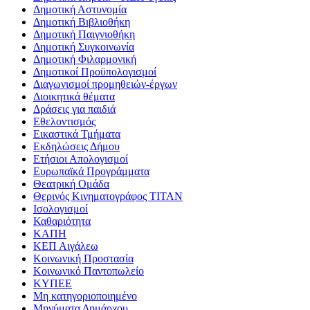
Δημοτική Αστυνομία
Δημοτική Βιβλιοθήκη
Δημοτική Παιγνιοθήκη
Δημοτική Συγκοινωνία
Δημοτική Φιλαρμονική
Δημοτικοί Προϋπολογισμοί
Διαγωνισμοί προμηθειών-έργων
Διοικητικά θέματα
Δράσεις για παιδιά
Εθελοντισμός
Εικαστικά Τμήματα
Εκδηλώσεις Δήμου
Ετήσιοι Απολογισμοί
Ευρωπαϊκά Προγράμματα
Θεατρική Ομάδα
Θερινός Κινηματογράφος ΤΙΤΑΝ
Ισολογισμοί
Καθαριότητα
ΚΑΠΗ
ΚΕΠ Αιγάλεω
Κοινωνική Προστασία
Κοινωνικό Παντοπωλείο
ΚΥΠΕΕ
Μη κατηγοριοποιημένο
Μηνύματα Δημάρχου