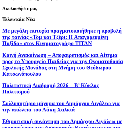
Ακολουθήστε μας
Τελευταία Νέα
Με μεγάλη επιτυχία πραγματοποιήθηκε η προβολή
της ταινίας «Τομ και Τζέρι: Η Απαγορευμένη
Πυξίδα» στον Κινηματογράφο ΤΙΤΑΝ
Κοινή Ανακοίνωση – Αποχαιρετισμός και Αίτημα
προς το Υπουργείο Παιδείας για την Ονοματοδοσία
Σχολικής Μονάδας στη Μνήμη του Θεόδωρου
Κατσωνόπουλου
Πολιτιστική Διαδρομή 2026 – Β’ Κύκλος
Πολιτισμού
Συλλυπητήριο μήνυμα του Δημάρχου Αιγάλεω για
την απώλεια του Λάκη Χαλκιά
Εθιμοτυπική συνάντηση του Δημάρχου Αιγάλεω με
εκπροσώπους της Ασσυριακής Κοινότητας και της