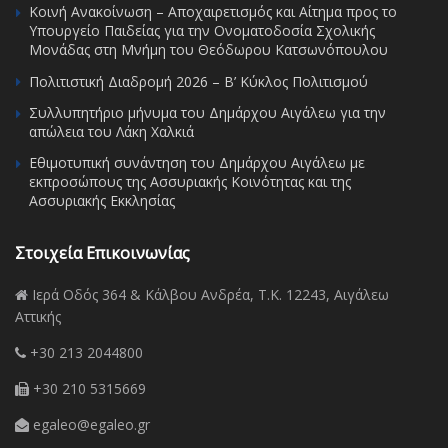
Κοινή Ανακοίνωση – Αποχαιρετισμός και Αίτημα προς το
Υπουργείο Παιδείας για την Ονοματοδοσία Σχολικής
Μονάδας στη Μνήμη του Θεόδωρου Κατσωνόπουλου
Πολιτιστική Διαδρομή 2026 – Β’ Κύκλος Πολιτισμού
Συλλυπητήριο μήνυμα του Δημάρχου Αιγάλεω για την
απώλεια του Λάκη Χαλκιά
Εθιμοτυπική συνάντηση του Δημάρχου Αιγάλεω με
εκπροσώπους της Ασσυριακής Κοινότητας και της
Ασσυριακής Εκκλησίας
Στοιχεία Επικοινωνίας
Ιερά Οδός 364 & Κάλβου Ανδρέα, Τ.Κ. 12243, Αιγάλεω
Αττικής
+30 213 2044800
+30 210 5315669
egaleo@egaleo.gr