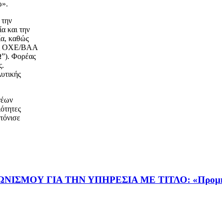
ω».
 την
α και την
ία, καθώς
της ΟΧΕ/ΒΑΑ
”). Φορέας
ς.
Δυτικής
νέων
ιότητες
 τόνισε
Υ ΓΙΑ ΤΗΝ ΥΠΗΡΕΣΙΑ ΜΕ ΤΙΤΛΟ: «Προμήθεια ειδ