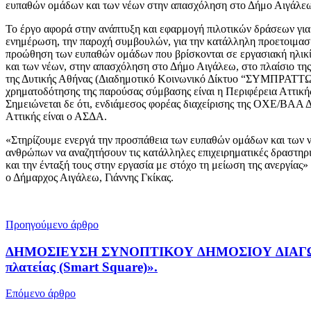
ευπαθών ομάδων και των νέων στην απασχόληση στο Δήμο Αιγάλε
Το έργο αφορά στην ανάπτυξη και εφαρμογή πιλοτικών δράσεων για
ενημέρωση, την παροχή συμβουλών, για την κατάλληλη προετοιμασί
προώθηση των ευπαθών ομάδων που βρίσκονται σε εργασιακή ηλικ
και των νέων, στην απασχόληση στο Δήμο Αιγάλεω, στο πλαίσιο 
της Δυτικής Αθήνας (Διαδημοτικό Κοινωνικό Δίκτυο “ΣΥΜΠΡΑΤΤΩ
χρηματοδότησης της παρούσας σύμβασης είναι η Περιφέρεια Αττική
Σημειώνεται δε ότι, ενδιάμεσος φορέας διαχείρισης της ΟΧΕ/ΒΑΑ 
Αττικής είναι ο ΑΣΔΑ.
«Στηρίζουμε ενεργά την προσπάθεια των ευπαθών ομάδων και των 
ανθρώπων να αναζητήσουν τις κατάλληλες επιχειρηματικές δραστηρ
και την ένταξή τους στην εργασία με στόχο τη μείωση της ανεργίας»
ο Δήμαρχος Αιγάλεω, Γιάννης Γκίκας.
Προηγούμενο άρθρο
ΔΗΜΟΣΙΕΥΣΗ ΣΥΝΟΠΤΙΚΟΥ ∆ΗΜΟΣΙΟΥ ∆ΙΑΓΩΝΙΣΜΟ
πλατείας (Smart Square)».
Επόμενο άρθρο