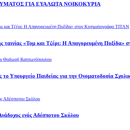
ΥΜΑΤΟΣ ΓΙΑ ΕΥΑΛΩΤΑ ΝΟΙΚΟΚΥΡΙΑ
ης ταινίας «Τομ και Τζέρι: Η Απαγορευμένη Πυξίδα»
ος το Υπουργείο Παιδείας για την Ονοματοδοσία Σχο
 Ανάδοχος ενός Αδέσποτου Σκύλου