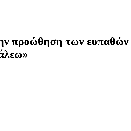
την προώθηση των ευπαθών
γάλεω»