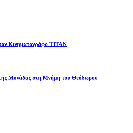
 στον Κινηματογράφο ΤΙΤΑΝ
λικής Μονάδας στη Μνήμη του Θεόδωρου