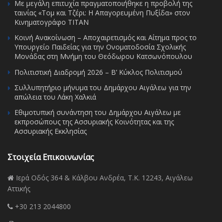
Με μεγάλη επιτυχία πραγματοποιήθηκε η προβολή της
ταινίας «Τομ και Τζέρι: Η Απαγορευμένη Πυξίδα» στον
Κινηματογράφο ΤΙΤΑΝ
Κοινή Ανακοίνωση – Αποχαιρετισμός και Αίτημα προς το
Υπουργείο Παιδείας για την Ονοματοδοσία Σχολικής
Μονάδας στη Μνήμη του Θεόδωρου Κατσωνόπουλου
Πολιτιστική Διαδρομή 2026 – Β’ Κύκλος Πολιτισμού
Συλλυπητήριο μήνυμα του Δημάρχου Αιγάλεω για την
απώλεια του Λάκη Χαλκιά
Εθιμοτυπική συνάντηση του Δημάρχου Αιγάλεω με
εκπροσώπους της Ασσυριακής Κοινότητας και της
Ασσυριακής Εκκλησίας
Στοιχεία Επικοινωνίας
Ιερά Οδός 364 & Κάλβου Ανδρέα, Τ.Κ. 12243, Αιγάλεω
Αττικής
+30 213 2044800