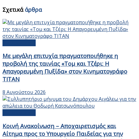
Σχετικά
άρθρα
Ανακοινώσεις
Με μεγάλη επιτυχία πραγματοποιήθηκε η
προβολή της ταινίας «Τομ και Τζέρι: Η
Απαγορευμένη Πυξίδα» στον Κινηματογράφο
ΤΙΤΑΝ
8 Αυγούστου 2026
Ανακοινώσεις
Κοινή Ανακοίνωση – Αποχαιρετισμός και
Αίτημα προς το Υπουργείο Παιδείας για την