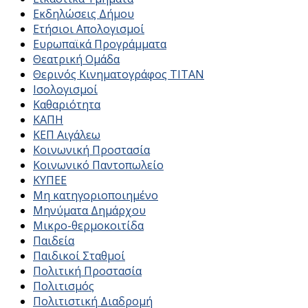
Εκδηλώσεις Δήμου
Ετήσιοι Απολογισμοί
Ευρωπαϊκά Προγράμματα
Θεατρική Ομάδα
Θερινός Κινηματογράφος ΤΙΤΑΝ
Ισολογισμοί
Καθαριότητα
ΚΑΠΗ
ΚΕΠ Αιγάλεω
Κοινωνική Προστασία
Κοινωνικό Παντοπωλείο
ΚΥΠΕΕ
Μη κατηγοριοποιημένο
Μηνύματα Δημάρχου
Μικρο-θερμοκοιτίδα
Παιδεία
Παιδικοί Σταθμοί
Πολιτική Προστασία
Πολιτισμός
Πολιτιστική Διαδρομή