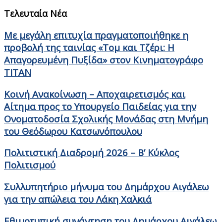
Τελευταία Νέα
Με μεγάλη επιτυχία πραγματοποιήθηκε η
προβολή της ταινίας «Τομ και Τζέρι: Η
Απαγορευμένη Πυξίδα» στον Κινηματογράφο
ΤΙΤΑΝ
Κοινή Ανακοίνωση – Αποχαιρετισμός και
Αίτημα προς το Υπουργείο Παιδείας για την
Ονοματοδοσία Σχολικής Μονάδας στη Μνήμη
του Θεόδωρου Κατσωνόπουλου
Πολιτιστική Διαδρομή 2026 – Β’ Κύκλος
Πολιτισμού
Συλλυπητήριο μήνυμα του Δημάρχου Αιγάλεω
για την απώλεια του Λάκη Χαλκιά
Εθιμοτυπική συνάντηση του Δημάρχου Αιγάλεω