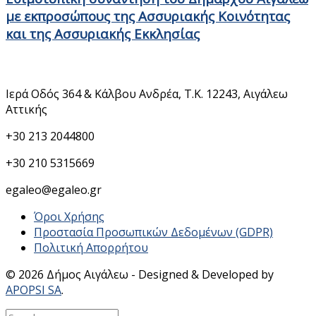
με εκπροσώπους της Ασσυριακής Κοινότητας
και της Ασσυριακής Εκκλησίας
Στοιχεία Επικοινωνίας
Ιερά Οδός 364 & Κάλβου Ανδρέα, Τ.Κ. 12243, Αιγάλεω
Αττικής
+30 213 2044800
+30 210 5315669
egaleo@egaleo.gr
Όροι Χρήσης
Προστασία Προσωπικών Δεδομένων (GDPR)
Πολιτική Απορρήτου
© 2026 Δήμος Αιγάλεω - Designed & Developed by
APOPSI SA
.