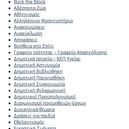
Rock the Block
Αδέσποτα Ζώα
Αθλητισμός
Αλληλέγγυο Φροντιστήριο
Ανακοινώσεις
Ανακύκλωση
Αποφάσεις
Βοήθεια στο Σπίτι
Γραφείο Ισότητας – Γραφείο Απασχόλησης
Δημοτικά Ιατρεία – ΚΕΠ Υγείας
Δημοτική Αστυνομία
Δημοτική Βιβλιοθήκη
Δημοτική Παιγνιοθήκη
Δημοτική Συγκοινωνία
Δημοτική Φιλαρμονική
Δημοτικοί Προϋπολογισμοί
Διαγωνισμοί προμηθειών-έργων
Διοικητικά θέματα
Δράσεις για παιδιά
Εθελοντισμός
Εικαστικά Τμήματα