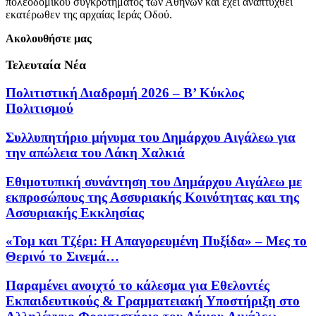
πολεοδομικού συγκροτήματος των Αθηνών και έχει αναπτυχθεί
εκατέρωθεν της αρχαίας Ιεράς Οδού.
Ακολουθήστε μας
Τελευταία Νέα
Πολιτιστική Διαδρομή 2026 – Β’ Κύκλος
Πολιτισμού
Συλλυπητήριο μήνυμα του Δημάρχου Αιγάλεω για
την απώλεια του Λάκη Χαλκιά
Εθιμοτυπική συνάντηση του Δημάρχου Αιγάλεω με
εκπροσώπους της Ασσυριακής Κοινότητας και της
Ασσυριακής Εκκλησίας
«Τομ και Τζέρι: Η Απαγορευμένη Πυξίδα» – Μες το
Θερινό το Σινεμά…
Παραμένει ανοιχτό το κάλεσμα για Εθελοντές
Εκπαιδευτικούς & Γραμματειακή Υποστήριξη στο