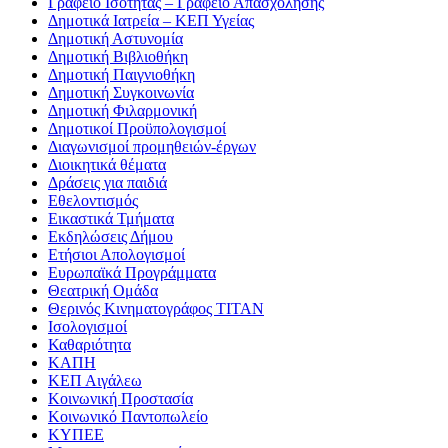
Γραφείο Ισότητας – Γραφείο Απασχόλησης
Δημοτικά Ιατρεία – ΚΕΠ Υγείας
Δημοτική Αστυνομία
Δημοτική Βιβλιοθήκη
Δημοτική Παιγνιοθήκη
Δημοτική Συγκοινωνία
Δημοτική Φιλαρμονική
Δημοτικοί Προϋπολογισμοί
Διαγωνισμοί προμηθειών-έργων
Διοικητικά θέματα
Δράσεις για παιδιά
Εθελοντισμός
Εικαστικά Τμήματα
Εκδηλώσεις Δήμου
Ετήσιοι Απολογισμοί
Ευρωπαϊκά Προγράμματα
Θεατρική Ομάδα
Θερινός Κινηματογράφος ΤΙΤΑΝ
Ισολογισμοί
Καθαριότητα
ΚΑΠΗ
ΚΕΠ Αιγάλεω
Κοινωνική Προστασία
Κοινωνικό Παντοπωλείο
ΚΥΠΕΕ