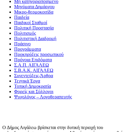
Μη κατηγοριοποιημένο
Μηνύματα Δημάρχου
Μικρο-θερμοκοιτίδα
Παιδεία
Παιδικοί Σταθμοί
Πολιτική Προστασία
Πολιτισμός
Πολιτιστική Διαδρομή
Πράσινο
Προγράμματα
Προκηρύξεις προσωπικού
Πρόνοια Επιδόματα
Σ.Α.Π. ΑΙΓΑΛΕΩ
Σ.Β.Α.Κ. ΑΙΓΑΛΕΩ
Συνεντεύξεις-Άρθρα
Τεχνικά Έργα
Τοπική Δημοκρατία
Φορείς και Σύλλογοι
Ψυχολόγος – Λογοθεραπευτής
Ο Δήμος Αιγάλεω βρίσκεται στην δυτική περιοχή του