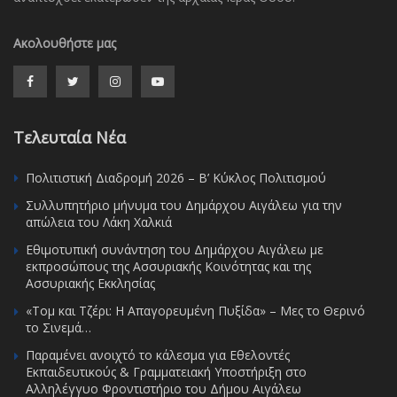
Ακολουθήστε μας
Τελευταία Νέα
Πολιτιστική Διαδρομή 2026 – Β’ Κύκλος Πολιτισμού
Συλλυπητήριο μήνυμα του Δημάρχου Αιγάλεω για την
απώλεια του Λάκη Χαλκιά
Εθιμοτυπική συνάντηση του Δημάρχου Αιγάλεω με
εκπροσώπους της Ασσυριακής Κοινότητας και της
Ασσυριακής Εκκλησίας
«Τομ και Τζέρι: Η Απαγορευμένη Πυξίδα» – Μες το Θερινό
το Σινεμά…
Παραμένει ανοιχτό το κάλεσμα για Εθελοντές
Εκπαιδευτικούς & Γραμματειακή Υποστήριξη στο
Αλληλέγγυο Φροντιστήριο του Δήμου Αιγάλεω