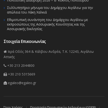
Πολιτιστική Διαδρομή 2026 – Β’ Κύκλος Πολιτισμού
Συλλυπητήριο μήνυμα του Δημάρχου Αιγάλεω για την
απώλεια του Λάκη Χαλκιά
Εθιμοτυπική συνάντηση του Δημάρχου Αιγάλεω με
εκπροσώπους της Ασσυριακής Κοινότητας και της
Ασσυριακής Εκκλησίας
Στοιχεία Επικοινωνίας
Ιερά Οδός 364 & Κάλβου Ανδρέα, Τ.Κ. 12243, Αιγάλεω
Αττικής
+30 213 2044800
+30 210 5315669
egaleo@egaleo.gr
Όροι Χρήσης
Προστασία Προσωπικών Δεδομένων (GDPR)