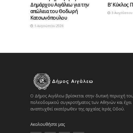
Δημάρχου Αιγάλεω για την
Β’ Κύκλος 
απώλεια του Θοδωρή
3 Αυγούστου 
Κατσωνόπουλου
5 Αυγούστου 2026
Ο Δήμος Αιγάλεω βρίσκεται στην δυτική περιοχή το
πολεοδομικού συγκροτήματος των Αθηνών και έχει
αναπτυχθεί εκατέρωθεν της αρχαίας Ιεράς Οδού.
Ακολουθήστε μας