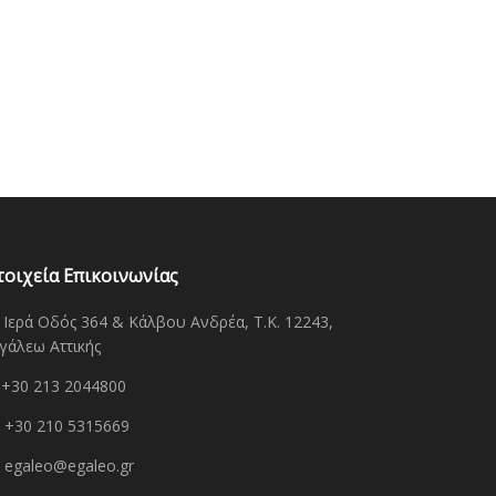
τοιχεία Επικοινωνίας
Ιερά Οδός 364 & Κάλβου Ανδρέα, Τ.Κ. 12243,
γάλεω Αττικής
+30 213 2044800
+30 210 5315669
egaleo@egaleo.gr