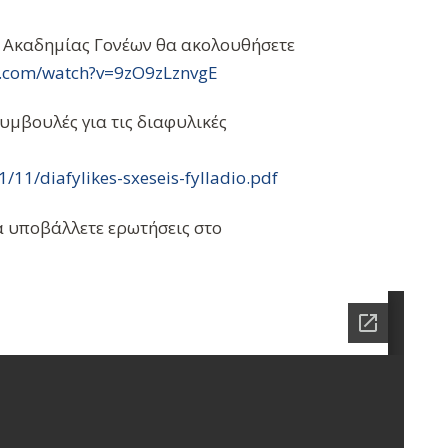
ς Ακαδημίας Γονέων θα ακολουθήσετε
.com/watch?
v=9zO9zLznvgE
υμβουλές για τις διαφυλικές
/11/diafylikes-sxes
eis-fylladio.pdf
α υποβάλλετε ερωτήσεις στο