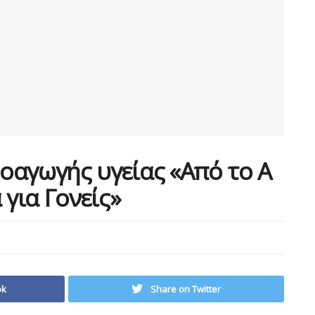
οαγωγής υγείας «Από το Α
 για Γονείς»
ok
Share on Twitter