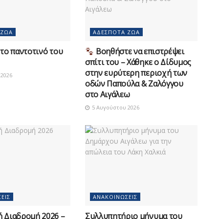
 ΖΏΑ
ΑΔΈΣΠΟΤΑ ΖΏΑ
το παντοτινό του
Βοηθήστε να επιστρέψει
σπίτι του – Χάθηκε ο Δίδυμος
στην ευρύτερη περιοχή των
2026
οδών Παπούλα & Ζαλόγγου
στο Αιγάλεω
5 Αυγούστου 2026
ΕΙΣ
ΑΝΑΚΟΙΝΏΣΕΙΣ
ή Διαδρομή 2026 –
Συλλυπητήριο μήνυμα του