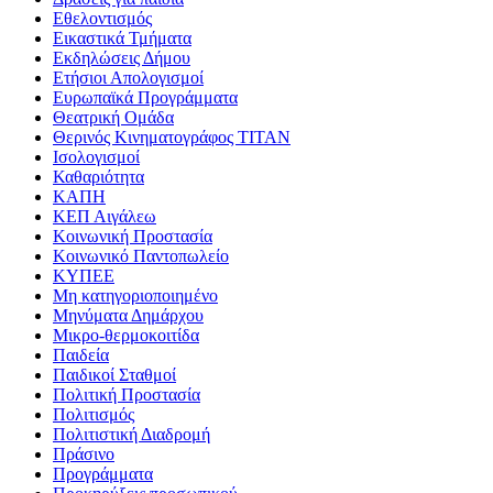
Εθελοντισμός
Εικαστικά Τμήματα
Εκδηλώσεις Δήμου
Ετήσιοι Απολογισμοί
Ευρωπαϊκά Προγράμματα
Θεατρική Ομάδα
Θερινός Κινηματογράφος ΤΙΤΑΝ
Ισολογισμοί
Καθαριότητα
ΚΑΠΗ
ΚΕΠ Αιγάλεω
Κοινωνική Προστασία
Κοινωνικό Παντοπωλείο
ΚΥΠΕΕ
Μη κατηγοριοποιημένο
Μηνύματα Δημάρχου
Μικρο-θερμοκοιτίδα
Παιδεία
Παιδικοί Σταθμοί
Πολιτική Προστασία
Πολιτισμός
Πολιτιστική Διαδρομή
Πράσινο
Προγράμματα