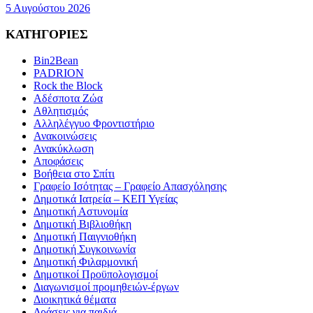
5 Αυγούστου 2026
ΚΑΤΗΓΟΡΙΕΣ
Bin2Bean
PADRION
Rock the Block
Αδέσποτα Ζώα
Αθλητισμός
Αλληλέγγυο Φροντιστήριο
Ανακοινώσεις
Ανακύκλωση
Αποφάσεις
Βοήθεια στο Σπίτι
Γραφείο Ισότητας – Γραφείο Απασχόλησης
Δημοτικά Ιατρεία – ΚΕΠ Υγείας
Δημοτική Αστυνομία
Δημοτική Βιβλιοθήκη
Δημοτική Παιγνιοθήκη
Δημοτική Συγκοινωνία
Δημοτική Φιλαρμονική
Δημοτικοί Προϋπολογισμοί
Διαγωνισμοί προμηθειών-έργων
Διοικητικά θέματα
Δράσεις για παιδιά