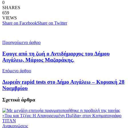
0
SHARES
659
VIEWS
Share on Facebook
Share on Twitter
Προηγούμενο άρθρο
Εφυγε από τη ζωή ο Αντιδήμαρχος του Δήμου
Αιγάλεω, Μάριος Μαζαράκης.
Επόμενο άρθρο
Δωρεάν rapid tests στο Δήμο Αιγάλεω – Κυριακή 28
Νοεμβρίου
Σχετικά
άρθρα
Ανακοινώσεις