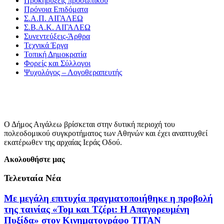
Προκηρύξεις προσωπικού
Πρόνοια Επιδόματα
Σ.Α.Π. ΑΙΓΑΛΕΩ
Σ.Β.Α.Κ. ΑΙΓΑΛΕΩ
Συνεντεύξεις-Άρθρα
Τεχνικά Έργα
Τοπική Δημοκρατία
Φορείς και Σύλλογοι
Ψυχολόγος – Λογοθεραπευτής
Ο Δήμος Αιγάλεω βρίσκεται στην δυτική περιοχή του
πολεοδομικού συγκροτήματος των Αθηνών και έχει αναπτυχθεί
εκατέρωθεν της αρχαίας Ιεράς Οδού.
Ακολουθήστε μας
Τελευταία Νέα
Με μεγάλη επιτυχία πραγματοποιήθηκε η προβολή
της ταινίας «Τομ και Τζέρι: Η Απαγορευμένη
Πυξίδα» στον Κινηματογράφο ΤΙΤΑΝ