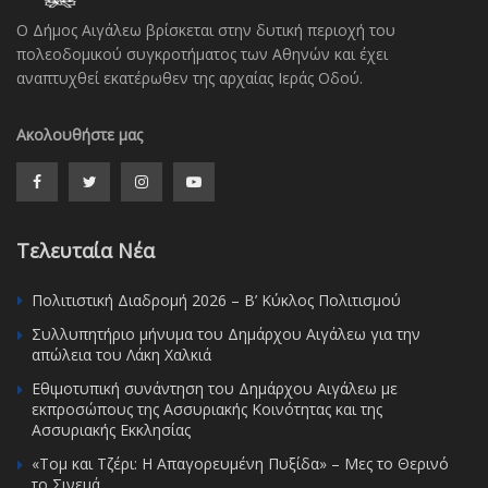
Ο Δήμος Αιγάλεω βρίσκεται στην δυτική περιοχή του
πολεοδομικού συγκροτήματος των Αθηνών και έχει
αναπτυχθεί εκατέρωθεν της αρχαίας Ιεράς Οδού.
Ακολουθήστε μας
Τελευταία Νέα
Πολιτιστική Διαδρομή 2026 – Β’ Κύκλος Πολιτισμού
Συλλυπητήριο μήνυμα του Δημάρχου Αιγάλεω για την
απώλεια του Λάκη Χαλκιά
Εθιμοτυπική συνάντηση του Δημάρχου Αιγάλεω με
εκπροσώπους της Ασσυριακής Κοινότητας και της
Ασσυριακής Εκκλησίας
«Τομ και Τζέρι: Η Απαγορευμένη Πυξίδα» – Μες το Θερινό
το Σινεμά…