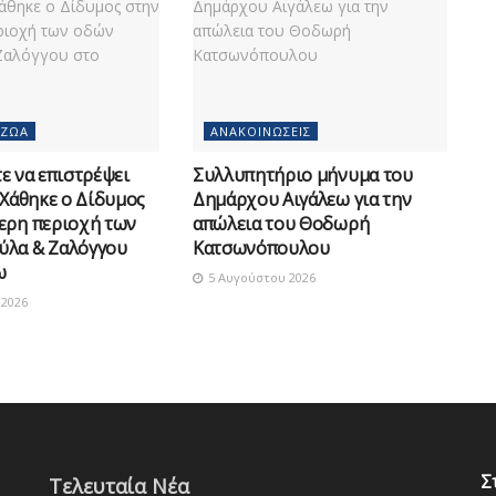
 ΖΏΑ
ΑΝΑΚΟΙΝΏΣΕΙΣ
 να επιστρέψει
Συλλυπητήριο μήνυμα του
 Χάθηκε ο Δίδυμος
Δημάρχου Αιγάλεω για την
ερη περιοχή των
απώλεια του Θοδωρή
ύλα & Ζαλόγγου
Κατσωνόπουλου
ω
5 Αυγούστου 2026
2026
Σ
Τελευταία Νέα