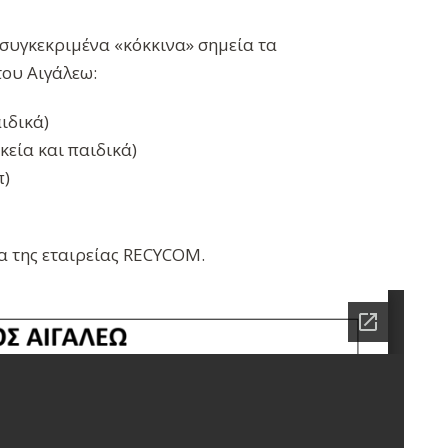
συγκεκριμένα «κόκκινα» σημεία τα
του Αιγάλεω:
ιδικά)
εία και παιδικά)
π)
ία της εταιρείας RECYCOM.