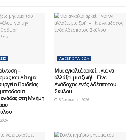
ΕΙΣ
ΑΔΈΣΠΟΤΑ ΖΏΑ
οίνωση –
Μια αγκαλιά αρκεί… για να
σμός και Αίτημα
αλλάξει μια ζωή! – Γίνε
ουργείο Παιδείας
Ανάδοχος ενός Αδέσποτου
οματοδοσία
Σκύλου
Μονάδας στη Μνήμη
5 Αυγούστου 2026
ρου
υλου
2026