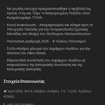
Με μεγάλη επιτυχία πραγματοποιήθηκε η προβολή της
ταινίας «Τομ και Τζέρι: Η Απαγορευμένη Πυξίδα» στον
Κινηματογράφο ΤΙΤΑΝ
Κοινή Ανακοίνωση – Αποχαιρετισμός και Αίτημα προς το
Υπουργείο Παιδείας για την Ονοματοδοσία Σχολικής
Μονάδας στη Μνήμη του Θεόδωρου Κατσωνόπουλου
Πολιτιστική Διαδρομή 2026 – Β’ Κύκλος Πολιτισμού
Συλλυπητήριο μήνυμα του Δημάρχου Αιγάλεω για την
απώλεια του Λάκη Χαλκιά
Εθιμοτυπική συνάντηση του Δημάρχου Αιγάλεω με
εκπροσώπους της Ασσυριακής Κοινότητας και της
Ασσυριακής Εκκλησίας
Στοιχεία Επικοινωνίας
Ιερά Οδός 364 & Κάλβου Ανδρέα, Τ.Κ. 12243, Αιγάλεω
Αττικής
+30 213 2044800