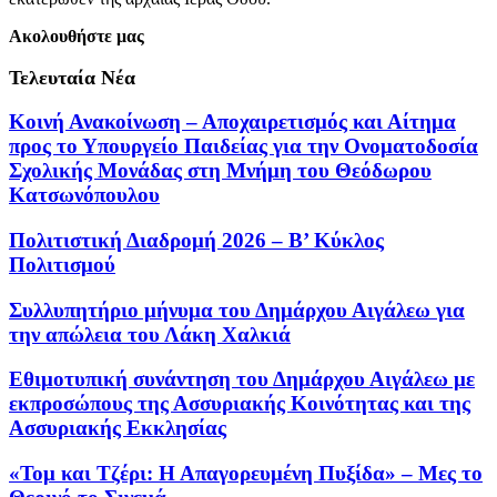
Ακολουθήστε μας
Τελευταία Νέα
Κοινή Ανακοίνωση – Αποχαιρετισμός και Αίτημα
προς το Υπουργείο Παιδείας για την Ονοματοδοσία
Σχολικής Μονάδας στη Μνήμη του Θεόδωρου
Κατσωνόπουλου
Πολιτιστική Διαδρομή 2026 – Β’ Κύκλος
Πολιτισμού
Συλλυπητήριο μήνυμα του Δημάρχου Αιγάλεω για
την απώλεια του Λάκη Χαλκιά
Εθιμοτυπική συνάντηση του Δημάρχου Αιγάλεω με
εκπροσώπους της Ασσυριακής Κοινότητας και της
Ασσυριακής Εκκλησίας
«Τομ και Τζέρι: Η Απαγορευμένη Πυξίδα» – Μες το