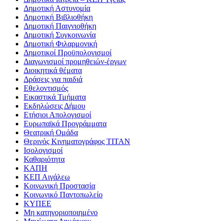
Δημοτική Αστυνομία
Δημοτική Βιβλιοθήκη
Δημοτική Παιγνιοθήκη
Δημοτική Συγκοινωνία
Δημοτική Φιλαρμονική
Δημοτικοί Προϋπολογισμοί
Διαγωνισμοί προμηθειών-έργων
Διοικητικά θέματα
Δράσεις για παιδιά
Εθελοντισμός
Εικαστικά Τμήματα
Εκδηλώσεις Δήμου
Ετήσιοι Απολογισμοί
Ευρωπαϊκά Προγράμματα
Θεατρική Ομάδα
Θερινός Κινηματογράφος ΤΙΤΑΝ
Ισολογισμοί
Καθαριότητα
ΚΑΠΗ
ΚΕΠ Αιγάλεω
Κοινωνική Προστασία
Κοινωνικό Παντοπωλείο
ΚΥΠΕΕ
Μη κατηγοριοποιημένο