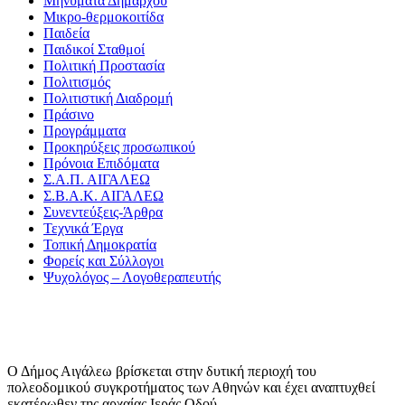
Μηνύματα Δημάρχου
Μικρο-θερμοκοιτίδα
Παιδεία
Παιδικοί Σταθμοί
Πολιτική Προστασία
Πολιτισμός
Πολιτιστική Διαδρομή
Πράσινο
Προγράμματα
Προκηρύξεις προσωπικού
Πρόνοια Επιδόματα
Σ.Α.Π. ΑΙΓΑΛΕΩ
Σ.Β.Α.Κ. ΑΙΓΑΛΕΩ
Συνεντεύξεις-Άρθρα
Τεχνικά Έργα
Τοπική Δημοκρατία
Φορείς και Σύλλογοι
Ψυχολόγος – Λογοθεραπευτής
Ο Δήμος Αιγάλεω βρίσκεται στην δυτική περιοχή του
πολεοδομικού συγκροτήματος των Αθηνών και έχει αναπτυχθεί
εκατέρωθεν της αρχαίας Ιεράς Οδού.