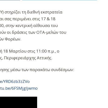
) στηρίζει τη διεθνή εκστρατεία
ι σας περιμένει στις 17 & 18
00, στην κεντρική αίθουσα του
ύν οι δράσεις των ΟΤΑ-μελών του
ών Φορέων.
 18 Μαρτίου στις 11:00 π.μ., ο
ς, Περιφερειάρχης Αττικής.
θησης μέσω των παρακάτω συνδέσμων:
.be/YRD6zb3zZVo
outu.be/6FSMjgljwmo