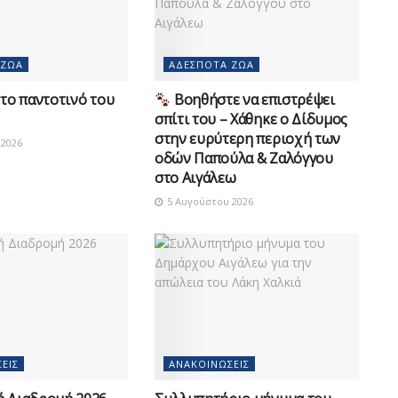
 ΖΏΑ
ΑΔΈΣΠΟΤΑ ΖΏΑ
το παντοτινό του
Βοηθήστε να επιστρέψει
σπίτι του – Χάθηκε ο Δίδυμος
στην ευρύτερη περιοχή των
2026
οδών Παπούλα & Ζαλόγγου
στο Αιγάλεω
5 Αυγούστου 2026
ΕΙΣ
ΑΝΑΚΟΙΝΏΣΕΙΣ