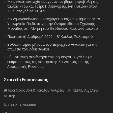
Με μεγάλη επιτυχία πραγματοποιήθηκε η προβολή της
ταινίας «Τομ και Τζέρι: Η Απαγορευμένη Πυξίδα» στον
Κινηματογράφο ΤΙΤΑΝ
Κοινή Ανακοίνωση – Αποχαιρετισμός και Αίτημα προς το
Υπουργείο Παιδείας για την Ονοματοδοσία Σχολικής
Μονάδας στη Μνήμη του Θεόδωρου Κατσωνόπουλου
Πολιτιστική Διαδρομή 2026 – Β’ Κύκλος Πολιτισμού
Συλλυπητήριο μήνυμα του Δημάρχου Αιγάλεω για την
απώλεια του Λάκη Χαλκιά
Εθιμοτυπική συνάντηση του Δημάρχου Αιγάλεω με
εκπροσώπους της Ασσυριακής Κοινότητας και της
Ασσυριακής Εκκλησίας
Στοιχεία Επικοινωνίας
Ιερά Οδός 364 & Κάλβου Ανδρέα, Τ.Κ. 12243, Αιγάλεω
Αττικής
+30 213 2044800