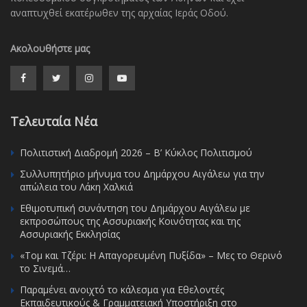
αναπτυχθεί εκατέρωθεν της αρχαίας Ιεράς Οδού.
Ακολουθήστε μας
Τελευταία Νέα
Πολιτιστική Διαδρομή 2026 – Β’ Κύκλος Πολιτισμού
Συλλυπητήριο μήνυμα του Δημάρχου Αιγάλεω για την
απώλεια του Λάκη Χαλκιά
Εθιμοτυπική συνάντηση του Δημάρχου Αιγάλεω με
εκπροσώπους της Ασσυριακής Κοινότητας και της
Ασσυριακής Εκκλησίας
«Τομ και Τζέρι: Η Απαγορευμένη Πυξίδα» – Μες το Θερινό
το Σινεμά…
Παραμένει ανοιχτό το κάλεσμα για Εθελοντές
Εκπαιδευτικούς & Γραμματειακή Υποστήριξη στο