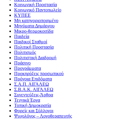
Κοινωνική Προστασία
Κοινωνικό Παντοπωλείο
ΚΥΠΕΕ
Μη κατηγοριοποιημένο
Μηνύματα Δημάρχου
Μικρο-θερμοκοιτίδα
Παιδεία
Παιδικοί Σταθμοί
Πολιτική Προστασία
Πολιτισμός
Πολιτιστική Διαδρομή
Πράσινο
Προγράμματα
Προκηρύξεις προσωπικού
Πρόνοια Επιδόματα
Σ.Α.Π. ΑΙΓΑΛΕΩ
Σ.Β.Α.Κ. ΑΙΓΑΛΕΩ
Συνεντεύξεις-Άρθρα
Τεχνικά Έργα
Τοπική Δημοκρατία
Φορείς και Σύλλογοι
Ψυχολόγος – Λογοθεραπευτής