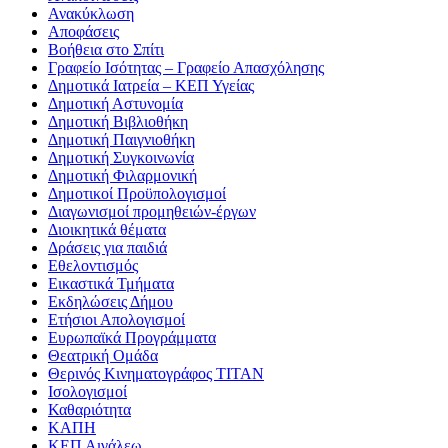
Ανακύκλωση
Αποφάσεις
Βοήθεια στο Σπίτι
Γραφείο Ισότητας – Γραφείο Απασχόλησης
Δημοτικά Ιατρεία – ΚΕΠ Υγείας
Δημοτική Αστυνομία
Δημοτική Βιβλιοθήκη
Δημοτική Παιγνιοθήκη
Δημοτική Συγκοινωνία
Δημοτική Φιλαρμονική
Δημοτικοί Προϋπολογισμοί
Διαγωνισμοί προμηθειών-έργων
Διοικητικά θέματα
Δράσεις για παιδιά
Εθελοντισμός
Εικαστικά Τμήματα
Εκδηλώσεις Δήμου
Ετήσιοι Απολογισμοί
Ευρωπαϊκά Προγράμματα
Θεατρική Ομάδα
Θερινός Κινηματογράφος ΤΙΤΑΝ
Ισολογισμοί
Καθαριότητα
ΚΑΠΗ
ΚΕΠ Αιγάλεω