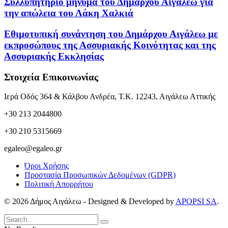
Συλλυπητήριο μήνυμα του Δημάρχου Αιγάλεω για
την απώλεια του Λάκη Χαλκιά
Εθιμοτυπική συνάντηση του Δημάρχου Αιγάλεω με
εκπροσώπους της Ασσυριακής Κοινότητας και της
Ασσυριακής Εκκλησίας
Στοιχεία Επικοινωνίας
Ιερά Οδός 364 & Κάλβου Ανδρέα, Τ.Κ. 12243, Αιγάλεω Αττικής
+30 213 2044800
+30 210 5315669
egaleo@egaleo.gr
Όροι Χρήσης
Προστασία Προσωπικών Δεδομένων (GDPR)
Πολιτική Απορρήτου
© 2026 Δήμος Αιγάλεω - Designed & Developed by
APOPSI SA
.