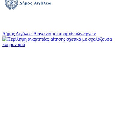
Δήμος Αιγάλεω
Διαγωνισμοί προμηθειών-έργων