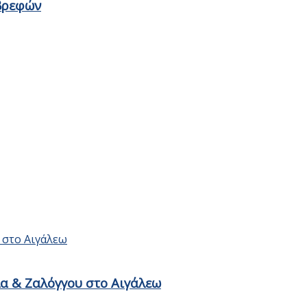
βρεφών
λα & Ζαλόγγου στο Αιγάλεω