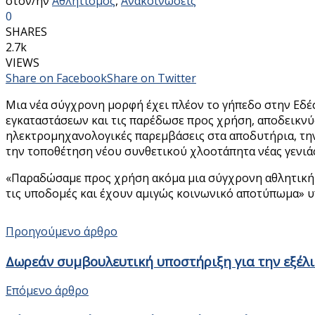
στον/ην
Αθλητισμός
,
Ανακοινώσεις
0
SHARES
2.7k
VIEWS
Share on Facebook
Share on Twitter
Μια νέα σύγχρονη μορφή έχει πλέον το γήπεδο στην Εδέσ
εγκαταστάσεων και τις παρέδωσε προς χρήση, αποδεικνύο
ηλεκτρομηχανολογικές παρεμβάσεις στα αποδυτήρια, τη
την τοποθέτηση νέου συνθετικού χλοοτάπητα νέας γενιάς
«Παραδώσαμε προς χρήση ακόμα μια σύγχρονη αθλητική ε
τις υποδομές και έχουν αμιγώς κοινωνικό αποτύπωμα» υ
Προηγούμενο άρθρο
Δωρεάν συμβουλευτική υποστήριξη για την εξέλ
Επόμενο άρθρο