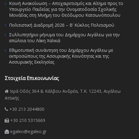
Κοινή Ανακοίνωση – Αποχαιρετισμός και Αίτημα προς το
Υπουργείο Παιδείας για την Ονοματοδοσία Σχολικής
Μονάδας στη Μνήμη του Θεόδωρου Κατσωνόπουλου
Πολιτιστική Διαδρομή 2026 – Β’ Κύκλος Πολιτισμού
Συλλυπητήριο μήνυμα του Δημάρχου Αιγάλεω για την
απώλεια του Λάκη Χαλκιά
Εθιμοτυπική συνάντηση του Δημάρχου Αιγάλεω με
εκπροσώπους της Ασσυριακής Κοινότητας και της
Ασσυριακής Εκκλησίας
Στοιχεία Επικοινωνίας
Ιερά Οδός 364 & Κάλβου Ανδρέα, Τ.Κ. 12243, Αιγάλεω
Αττικής
+30 213 2044800
+30 210 5315669
egaleo@egaleo.gr