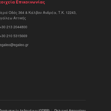
τοιχεία Επικοινωνίας
Ιερά Οδός 364 & Κάλβου Ανδρέα, Τ.Κ. 12243,
ιγάλεω Αττικής
+30 213 2044800
+30 210 5315669
egaleo@egaleo.gr
Προσωπικών Δεδομένων (GDPR)
Πολιτική Απορρήτου