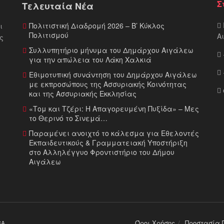
Σ
Τελευταία Νέα
Πολιτιστική Διαδρομή 2026 – Β’ Κύκλος
ι
Πολιτισμού
Α
ς
Συλλυπητήριο μήνυμα του Δημάρχου Αιγάλεω
για την απώλεια του Λάκη Χαλκιά
Εθιμοτυπική συνάντηση του Δημάρχου Αιγάλεω
με εκπροσώπους της Ασσυριακής Κοινότητας
και της Ασσυριακής Εκκλησίας
«Τομ και Τζέρι: Η Απαγορευμένη Πυξίδα» – Μες
το Θερινό το Σινεμά…
Παραμένει ανοιχτό το κάλεσμα για Εθελοντές
Εκπαιδευτικούς & Γραμματειακή Υποστήριξη
στο Αλληλέγγυο Φροντιστήριο του Δήμου
Αιγάλεω
Όροι Χρήσης
Προστασία 
SA
.