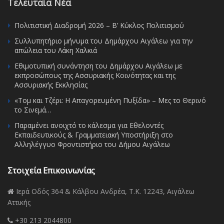
Τελευταία Νέα
Πολιτιστική Διαδρομή 2026 – Β’ Κύκλος Πολιτισμού
Συλλυπητήριο μήνυμα του Δημάρχου Αιγάλεω για την
απώλεια του Λάκη Χαλκιά
Εθιμοτυπική συνάντηση του Δημάρχου Αιγάλεω με
εκπροσώπους της Ασσυριακής Κοινότητας και της
Ασσυριακής Εκκλησίας
«Τομ και Τζέρι: Η Απαγορευμένη Πυξίδα» – Μες το Θερινό
το Σινεμά…
Παραμένει ανοιχτό το κάλεσμα για Εθελοντές
Εκπαιδευτικούς & Γραμματειακή Υποστήριξη στο
Αλληλέγγυο Φροντιστήριο του Δήμου Αιγάλεω
Στοιχεία Επικοινωνίας
Ιερά Οδός 364 & Κάλβου Ανδρέα, Τ.Κ. 12243, Αιγάλεω
Αττικής
+30 213 2044800