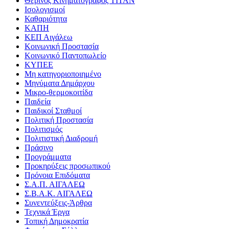
Θερινός Κινηματογράφος ΤΙΤΑΝ
Ισολογισμοί
Καθαριότητα
ΚΑΠΗ
ΚΕΠ Αιγάλεω
Κοινωνική Προστασία
Κοινωνικό Παντοπωλείο
ΚΥΠΕΕ
Μη κατηγοριοποιημένο
Μηνύματα Δημάρχου
Μικρο-θερμοκοιτίδα
Παιδεία
Παιδικοί Σταθμοί
Πολιτική Προστασία
Πολιτισμός
Πολιτιστική Διαδρομή
Πράσινο
Προγράμματα
Προκηρύξεις προσωπικού
Πρόνοια Επιδόματα
Σ.Α.Π. ΑΙΓΑΛΕΩ
Σ.Β.Α.Κ. ΑΙΓΑΛΕΩ
Συνεντεύξεις-Άρθρα
Τεχνικά Έργα
Τοπική Δημοκρατία