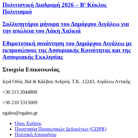
Πολιτιστική Διαδρομή 2026 – Β’ Κύκλος
Πολιτισμού
Συλλυπητήριο μήνυμα του Δημάρχου Αιγάλεω για
την απώλεια του Λάκη Χαλκιά
Εθιμοτυπική συνάντηση του Δημάρχου Αιγάλεω με
εκπροσώπους της Ασσυριακής Κοινότητας και της
Ασσυριακής Εκκλησίας
Στοιχεία Επικοινωνίας
Ιερά Οδός 364 & Κάλβου Ανδρέα, Τ.Κ. 12243, Αιγάλεω Αττικής
+30 213 2044800
+30 210 5315669
egaleo@egaleo.gr
Όροι Χρήσης
Προστασία Προσωπικών Δεδομένων (GDPR)
Πολιτική Απορρήτου