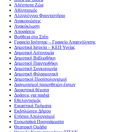
Αδέσποτα Ζώα
Αθλητισμός
Αλληλέγγυο Φροντιστήριο
Ανακοινώσεις
Ανακύκλωση
Αποφάσεις
Βοήθεια στο Σπίτι
Γραφείο Ισότητας – Γραφείο Απασχόλησης
Δημοτικά Ιατρεία – ΚΕΠ Υγείας
Δημοτική Αστυνομία
Δημοτική Βιβλιοθήκη
Δημοτική Παιγνιοθήκη
Δημοτική Συγκοινωνία
Δημοτική Φιλαρμονική
Δημοτικοί Προϋπολογισμοί
Διαγωνισμοί προμηθειών-έργων
Διοικητικά θέματα
Δράσεις για παιδιά
Εθελοντισμός
Εικαστικά Τμήματα
Εκδηλώσεις Δήμου
Ετήσιοι Απολογισμοί
Ευρωπαϊκά Προγράμματα
Θεατρική Ομάδα