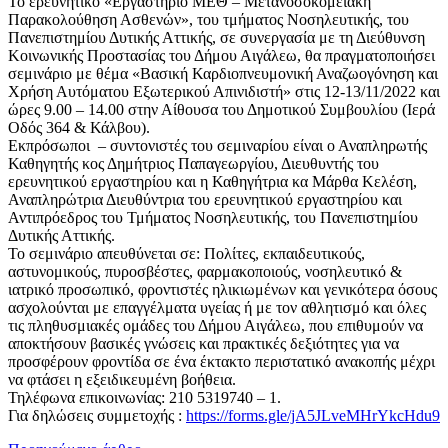
Το ερευνητικό «Εργαστήριο ΜΕΘ – Μετανοσοκομειακή
Παρακολούθηση Ασθενών», του τμήματος Νοσηλευτικής, του
Πανεπιστημίου Δυτικής Αττικής, σε συνεργασία με τη Διεύθυνση
Κοινωνικής Προστασίας του Δήμου Αιγάλεω, θα πραγματοποιήσει
σεμινάριο με θέμα «Βασική Καρδιοπνευμονική Αναζωογόνηση και
Χρήση Αυτόματου Εξωτερικού Απινιδιστή» στις 12-13/11/2022 και
ώρες 9.00 – 14.00 στην Αίθουσα του Δημοτικού Συμβουλίου (Ιερά
Οδός 364 & Κάλβου).
Εκπρόσωποι – συντονιστές του σεμιναρίου είναι ο Αναπληρωτής
Καθηγητής κος Δημήτριος Παπαγεωργίου, Διευθυντής του
ερευνητικού εργαστηρίου και η Καθηγήτρια κα Μάρθα Κελέση,
Αναπληρώτρια Διευθύντρια του ερευνητικού εργαστηρίου και
Αντιπρόεδρος του Τμήματος Νοσηλευτικής, του Πανεπιστημίου
Δυτικής Αττικής.
Το σεμινάριο απευθύνεται σε: Πολίτες, εκπαιδευτικούς,
αστυνομικούς, πυροσβέστες, φαρμακοποιούς, νοσηλευτικό &
ιατρικό προσωπικό, φροντιστές ηλικιωμένων και γενικότερα όσους
ασχολούνται με επαγγέλματα υγείας ή με τον αθλητισμό και όλες
τις πληθυσμιακές ομάδες του Δήμου Αιγάλεω, που επιθυμούν να
αποκτήσουν βασικές γνώσεις και πρακτικές δεξιότητες για να
προσφέρουν φροντίδα σε ένα έκτακτο περιστατικό ανακοπής μέχρι
να φτάσει η εξειδικευμένη βοήθεια.
Τηλέφωνα επικοινωνίας: 210 5319740 – 1.
Για δηλώσεις συμμετοχής :
https://forms.gle/jA5JLveMHrYkcHdu9