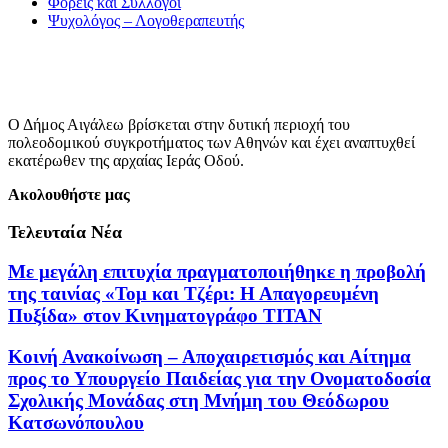
Φορείς και Σύλλογοι
Ψυχολόγος – Λογοθεραπευτής
Ο Δήμος Αιγάλεω βρίσκεται στην δυτική περιοχή του
πολεοδομικού συγκροτήματος των Αθηνών και έχει αναπτυχθεί
εκατέρωθεν της αρχαίας Ιεράς Οδού.
Ακολουθήστε μας
Τελευταία Νέα
Με μεγάλη επιτυχία πραγματοποιήθηκε η προβολή
της ταινίας «Τομ και Τζέρι: Η Απαγορευμένη
Πυξίδα» στον Κινηματογράφο ΤΙΤΑΝ
Κοινή Ανακοίνωση – Αποχαιρετισμός και Αίτημα
προς το Υπουργείο Παιδείας για την Ονοματοδοσία
Σχολικής Μονάδας στη Μνήμη του Θεόδωρου
Κατσωνόπουλου