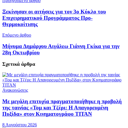
Προηγούμενο άρθρο
Ξεκίνησαν οι αιτήσεις για τον 3ο Κύκλο του
Επιχειρηματικού Προγράμματος Προ-
Θερμοκοίτισης
Επόμενο άρθρο
Μήνυμα Δημάρχου Αιγάλεω Γιάννη Γκίκα για την
28η Οκτωβρίου
Σχετικά
άρθρα
Ανακοινώσεις
Με μεγάλη επιτυχία πραγματοποιήθηκε η προβολή
της ταινίας «Τομ και Τζέρι: Η Απαγορευμένη
Πυξίδα» στον Κινηματογράφο ΤΙΤΑΝ
8 Αυγούστου 2026