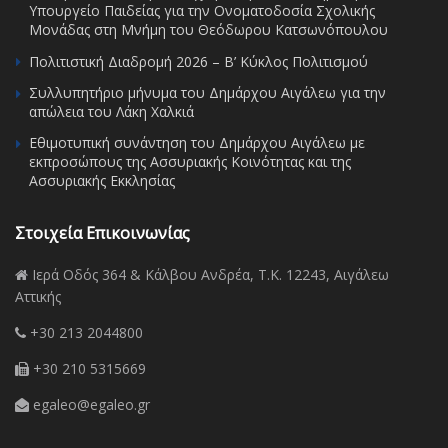
Υπουργείο Παιδείας για την Ονοματοδοσία Σχολικής
Μονάδας στη Μνήμη του Θεόδωρου Κατσωνόπουλου
Πολιτιστική Διαδρομή 2026 – Β’ Κύκλος Πολιτισμού
Συλλυπητήριο μήνυμα του Δημάρχου Αιγάλεω για την
απώλεια του Λάκη Χαλκιά
Εθιμοτυπική συνάντηση του Δημάρχου Αιγάλεω με
εκπροσώπους της Ασσυριακής Κοινότητας και της
Ασσυριακής Εκκλησίας
Στοιχεία Επικοινωνίας
Ιερά Οδός 364 & Κάλβου Ανδρέα, Τ.Κ. 12243, Αιγάλεω
Αττικής
+30 213 2044800
+30 210 5315669
egaleo@egaleo.gr