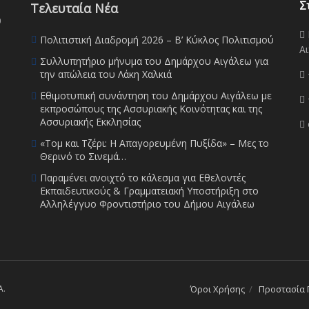
Σ
Τελευταία Νέα
υ
Πολιτιστική Διαδρομή 2026 – Β’ Κύκλος Πολιτισμού
Αι
Συλλυπητήριο μήνυμα του Δημάρχου Αιγάλεω για
την απώλεια του Λάκη Χαλκιά
Εθιμοτυπική συνάντηση του Δημάρχου Αιγάλεω με
εκπροσώπους της Ασσυριακής Κοινότητας και της
Ασσυριακής Εκκλησίας
«Τομ και Τζέρι: Η Απαγορευμένη Πυξίδα» – Μες το
Θερινό το Σινεμά…
Παραμένει ανοιχτό το κάλεσμα για Εθελοντές
Εκπαιδευτικούς & Γραμματειακή Υποστήριξη στο
Αλληλέγγυο Φροντιστήριο του Δήμου Αιγάλεω
A
.
Όροι Χρήσης
Προστασία