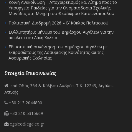
Κοινή Ανακοίνωση – Αποχαιρετισμός και Αίτημα προς το
Υπουργείο Παιδείας για την Ονοματοδοσία Σχολικής
Μονάδας στη Μνήμη του Θεόδωρου Κατσωνόπουλου
Πολιτιστική Διαδρομή 2026 – Β’ Κύκλος Πολιτισμού
Συλλυπητήριο μήνυμα του Δημάρχου Αιγάλεω για την
απώλεια του Λάκη Χαλκιά
Εθιμοτυπική συνάντηση του Δημάρχου Αιγάλεω με
εκπροσώπους της Ασσυριακής Κοινότητας και της
Ασσυριακής Εκκλησίας
Στοιχεία Επικοινωνίας
Ιερά Οδός 364 & Κάλβου Ανδρέα, Τ.Κ. 12243, Αιγάλεω
Αττικής
+30 213 2044800
+30 210 5315669
egaleo@egaleo.gr