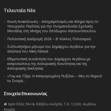
Τελευταία Νέα
Κοινή Ανακοίνωση – Αποχαιρετισμός και Αίτημα προς το
Υπουργείο Παιδείας για την Ονοματοδοσία Σχολικής
Μονάδας στη Μνήμη του Θεόδωρου Κατσωνόπουλου
Πολιτιστική Διαδρομή 2026 – Β’ Κύκλος Πολιτισμού
Συλλυπητήριο μήνυμα του Δημάρχου Αιγάλεω για την
απώλεια του Λάκη Χαλκιά
Εθιμοτυπική συνάντηση του Δημάρχου Αιγάλεω με
εκπροσώπους της Ασσυριακής Κοινότητας και της
Ασσυριακής Εκκλησίας
«Τομ και Τζέρι: Η Απαγορευμένη Πυξίδα» – Μες το Θερινό
το Σινεμά…
Στοιχεία Επικοινωνίας
Ιερά Οδός 364 & Κάλβου Ανδρέα, Τ.Κ. 12243, Αιγάλεω
Αττικής