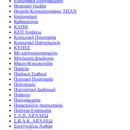
Ευρωπαϊκά Προγράμματα
Θεατρική Ομάδα
Θερινός Κινηματογράφος ΤΙΤΑΝ
Ισολογισμοί
Καθαριότητα
ΚΑΠΗ
ΚΕΠ Αιγάλεω
Κοινωνική Προστασία
Κοινωνικό Παντοπωλείο
ΚΥΠΕΕ
Μη κατηγοριοποιημένο
Μηνύματα Δημάρχου
Μικρο-θερμοκοιτίδα
Παιδεία
Παιδικοί Σταθμοί
Πολιτική Προστασία
Πολιτισμός
Πολιτιστική Διαδρομή
Πράσινο
Προγράμματα
Προκηρύξεις προσωπικού
Πρόνοια Επιδόματα
Σ.Α.Π. ΑΙΓΑΛΕΩ
Σ.Β.Α.Κ. ΑΙΓΑΛΕΩ
Συνεντεύξεις-Άρθρα