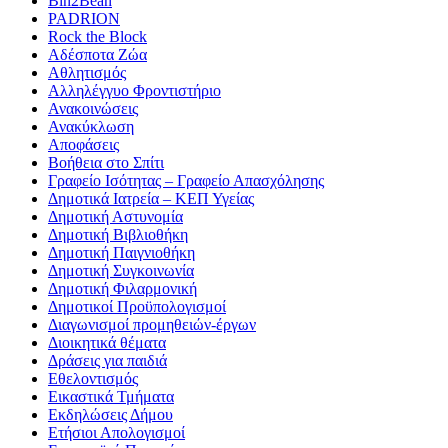
Bin2Bean
PADRION
Rock the Block
Αδέσποτα Ζώα
Αθλητισμός
Αλληλέγγυο Φροντιστήριο
Ανακοινώσεις
Ανακύκλωση
Αποφάσεις
Βοήθεια στο Σπίτι
Γραφείο Ισότητας – Γραφείο Απασχόλησης
Δημοτικά Ιατρεία – ΚΕΠ Υγείας
Δημοτική Αστυνομία
Δημοτική Βιβλιοθήκη
Δημοτική Παιγνιοθήκη
Δημοτική Συγκοινωνία
Δημοτική Φιλαρμονική
Δημοτικοί Προϋπολογισμοί
Διαγωνισμοί προμηθειών-έργων
Διοικητικά θέματα
Δράσεις για παιδιά
Εθελοντισμός
Εικαστικά Τμήματα
Εκδηλώσεις Δήμου
Ετήσιοι Απολογισμοί