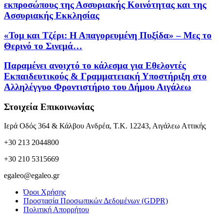
εκπροσώπους της Ασσυριακής Κοινότητας και της
Ασσυριακής Εκκλησίας
«Τομ και Τζέρι: Η Απαγορευμένη Πυξίδα» – Μες το
Θερινό το Σινεμά…
Παραμένει ανοιχτό το κάλεσμα για Εθελοντές
Εκπαιδευτικούς & Γραμματειακή Υποστήριξη στο
Αλληλέγγυο Φροντιστήριο του Δήμου Αιγάλεω
Στοιχεία Επικοινωνίας
Ιερά Οδός 364 & Κάλβου Ανδρέα, Τ.Κ. 12243, Αιγάλεω Αττικής
+30 213 2044800
+30 210 5315669
egaleo@egaleo.gr
Όροι Χρήσης
Προστασία Προσωπικών Δεδομένων (GDPR)
Πολιτική Απορρήτου