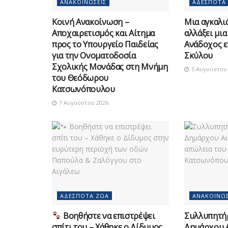
ΑΝΑΚΟΙΝΏΣΕΙΣ
ΑΔΈΣΠΟΤΑ
Κοινή Ανακοίνωση –
Μια αγκαλιά
Αποχαιρετισμός και Αίτημα
αλλάξει μια
προς το Υπουργείο Παιδείας
Ανάδοχος ε
για την Ονοματοδοσία
Σκύλου
Σχολικής Μονάδας στη Μνήμη
5 Αυγούστου 
του Θεόδωρου
Κατσωνόπουλου
7 Αυγούστου 2026
ΑΔΈΣΠΟΤΑ ΖΏΑ
ΑΝΑΚΟΙΝΏΣ
Βοηθήστε να επιστρέψει
Συλλυπητή
σπίτι του – Χάθηκε ο Δίδυμος
Δημάρχου Α