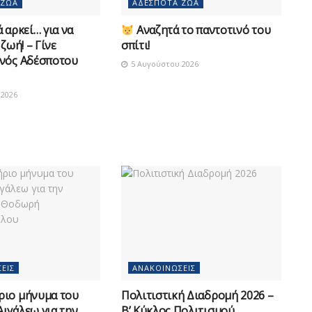
 ΖΏΑ
ΑΔΈΣΠΟΤΑ ΖΏΑ
 αρκεί… για να
Αναζητά το παντοτινό του
 ζωή! – Γίνε
σπίτι!
νός Αδέσποτου
5 Αυγούστου 2026
2026
ΕΙΣ
ΑΝΑΚΟΙΝΏΣΕΙΣ
ριο μήνυμα του
Πολιτιστική Διαδρομή 2026 –
ιγάλεω για την
Β’ Κύκλος Πολιτισμού