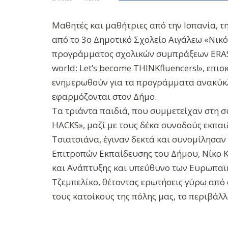
Μαθητές και μαθήτριες από την Ισπανία, τ
από το 3ο Δημοτικό Σχολείο Αιγάλεω «Νικ
προγράμματος σχολικών συμπράξεων ERASMU
world: Let’s become THINKfluencers!», επι
ενημερωθούν για τα προγράμματα ανακύκλ
εφαρμόζονται στον Δήμο.
Τα τριάντα παιδιά, που συμμετείχαν στη σ
HACKS», μαζί με τους δέκα συνοδούς εκπαι
Τσιατσιάνα, έγιναν δεκτά και συνομίλησαν
Επιτροπών Εκπαίδευσης του Δήμου, Νίκο 
και Ανάπτυξης και υπεύθυνο των Ευρωπα
Τζεμπελίκο, θέτοντας ερωτήσεις γύρω από 
τους κατοίκους της πόλης μας, το περιβάλ