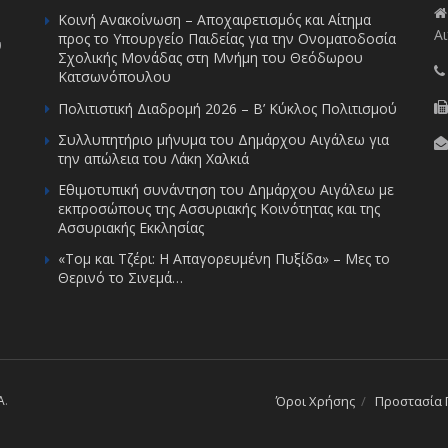
Κοινή Ανακοίνωση – Αποχαιρετισμός και Αίτημα
Αι
προς το Υπουργείο Παιδείας για την Ονοματοδοσία
υ
Σχολικής Μονάδας στη Μνήμη του Θεόδωρου
Κατσωνόπουλου
Πολιτιστική Διαδρομή 2026 – Β’ Κύκλος Πολιτισμού
Συλλυπητήριο μήνυμα του Δημάρχου Αιγάλεω για
την απώλεια του Λάκη Χαλκιά
Εθιμοτυπική συνάντηση του Δημάρχου Αιγάλεω με
εκπροσώπους της Ασσυριακής Κοινότητας και της
Ασσυριακής Εκκλησίας
«Τομ και Τζέρι: Η Απαγορευμένη Πυξίδα» – Μες το
Θερινό το Σινεμά…
A
.
Όροι Χρήσης
Προστασία