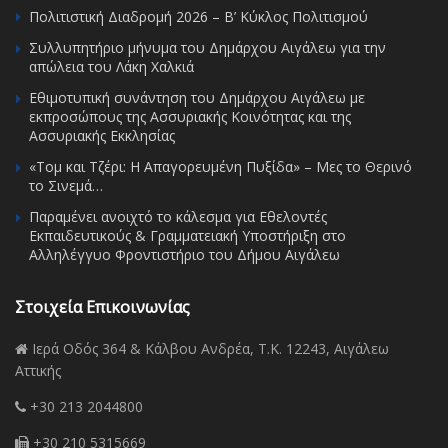
Πολιτιστική Διαδρομή 2026 – Β’ Κύκλος Πολιτισμού
Συλλυπητήριο μήνυμα του Δημάρχου Αιγάλεω για την
απώλεια του Λάκη Χαλκιά
Εθιμοτυπική συνάντηση του Δημάρχου Αιγάλεω με
εκπροσώπους της Ασσυριακής Κοινότητας και της
Ασσυριακής Εκκλησίας
«Τομ και Τζέρι: Η Απαγορευμένη Πυξίδα» – Μες το Θερινό
το Σινεμά…
Παραμένει ανοιχτό το κάλεσμα για Εθελοντές
Εκπαιδευτικούς & Γραμματειακή Υποστήριξη στο
Αλληλέγγυο Φροντιστήριο του Δήμου Αιγάλεω
Στοιχεία Επικοινωνίας
Ιερά Οδός 364 & Κάλβου Ανδρέα, Τ.Κ. 12243, Αιγάλεω
Αττικής
+30 213 2044800
+30 210 5315669