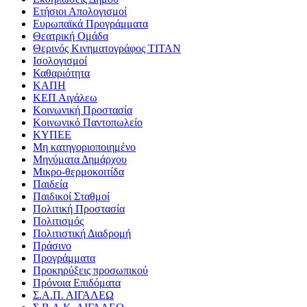
Ετήσιοι Απολογισμοί
Ευρωπαϊκά Προγράμματα
Θεατρική Ομάδα
Θερινός Κινηματογράφος ΤΙΤΑΝ
Ισολογισμοί
Καθαριότητα
ΚΑΠΗ
ΚΕΠ Αιγάλεω
Κοινωνική Προστασία
Κοινωνικό Παντοπωλείο
ΚΥΠΕΕ
Μη κατηγοριοποιημένο
Μηνύματα Δημάρχου
Μικρο-θερμοκοιτίδα
Παιδεία
Παιδικοί Σταθμοί
Πολιτική Προστασία
Πολιτισμός
Πολιτιστική Διαδρομή
Πράσινο
Προγράμματα
Προκηρύξεις προσωπικού
Πρόνοια Επιδόματα
Σ.Α.Π. ΑΙΓΑΛΕΩ