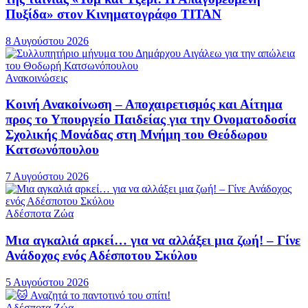
Πυξίδα» στον Κινηματογράφο ΤΙΤΑΝ
8 Αυγούστου 2026
Ανακοινώσεις
Κοινή Ανακοίνωση – Αποχαιρετισμός και Αίτημα
προς το Υπουργείο Παιδείας για την Ονοματοδοσία
Σχολικής Μονάδας στη Μνήμη του Θεόδωρου
Κατσωνόπουλου
7 Αυγούστου 2026
Αδέσποτα Ζώα
Μια αγκαλιά αρκεί… για να αλλάξει μια ζωή! – Γίνε
Ανάδοχος ενός Αδέσποτου Σκύλου
5 Αυγούστου 2026
Αδέσποτα Ζώα