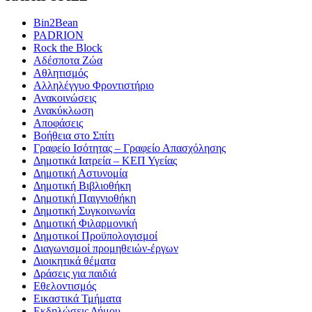
Bin2Bean
PADRION
Rock the Block
Αδέσποτα Ζώα
Αθλητισμός
Αλληλέγγυο Φροντιστήριο
Ανακοινώσεις
Ανακύκλωση
Αποφάσεις
Βοήθεια στο Σπίτι
Γραφείο Ισότητας – Γραφείο Απασχόλησης
Δημοτικά Ιατρεία – ΚΕΠ Υγείας
Δημοτική Αστυνομία
Δημοτική Βιβλιοθήκη
Δημοτική Παιγνιοθήκη
Δημοτική Συγκοινωνία
Δημοτική Φιλαρμονική
Δημοτικοί Προϋπολογισμοί
Διαγωνισμοί προμηθειών-έργων
Διοικητικά θέματα
Δράσεις για παιδιά
Εθελοντισμός
Εικαστικά Τμήματα
Εκδηλώσεις Δήμου