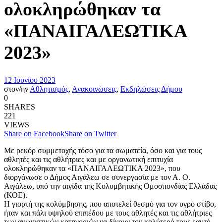
ολοκληρώθηκαν τα
«ΠΑΝΑΙΓΑΛΕΩΤΙΚΑ
2023»
12 Ιουνίου 2023
στον/ην
Αθλητισμός
,
Ανακοινώσεις
,
Εκδηλώσεις Δήμου
0
SHARES
221
VIEWS
Share on Facebook
Share on Twitter
Με ρεκόρ συμμετοχής τόσο για τα σωματεία, όσο και για τους
αθλητές και τις αθλήτριες και με οργανωτική επιτυχία
ολοκληρώθηκαν τα «ΠΑΝΑΙΓΑΛΕΩΤΙΚΑ 2023», που
διοργάνωσε ο Δήμος Αιγάλεω σε συνεργασία με τον Α. Ο.
Αιγάλεω, υπό την αιγίδα της Κολυμβητικής Ομοσπονδίας Ελλάδας
(ΚΟΕ).
Η γιορτή της κολύμβησης, που αποτελεί θεσμό για τον υγρό στίβο,
ήταν και πάλι υψηλού επιπέδου με τους αθλητές και τις αθλήτριες
των αγωνιστικών κατηγοριών να δίνουν τον καλύτερό τους εαυτό.