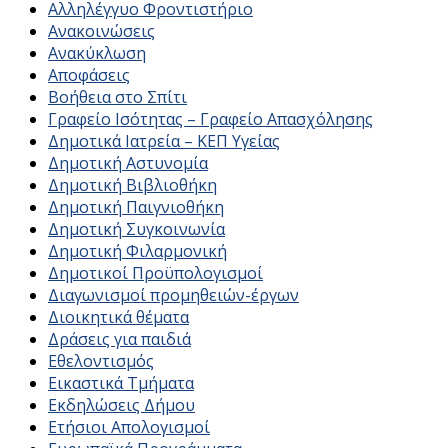
Αλληλέγγυο Φροντιστήριο
Ανακοινώσεις
Ανακύκλωση
Αποφάσεις
Βοήθεια στο Σπίτι
Γραφείο Ισότητας – Γραφείο Απασχόλησης
Δημοτικά Ιατρεία – ΚΕΠ Υγείας
Δημοτική Αστυνομία
Δημοτική Βιβλιοθήκη
Δημοτική Παιγνιοθήκη
Δημοτική Συγκοινωνία
Δημοτική Φιλαρμονική
Δημοτικοί Προϋπολογισμοί
Διαγωνισμοί προμηθειών-έργων
Διοικητικά θέματα
Δράσεις για παιδιά
Εθελοντισμός
Εικαστικά Τμήματα
Εκδηλώσεις Δήμου
Ετήσιοι Απολογισμοί