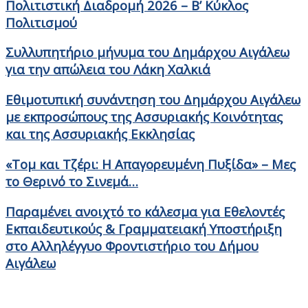
Πολιτιστική Διαδρομή 2026 – Β’ Κύκλος
Πολιτισμού
Συλλυπητήριο μήνυμα του Δημάρχου Αιγάλεω
για την απώλεια του Λάκη Χαλκιά
Εθιμοτυπική συνάντηση του Δημάρχου Αιγάλεω
με εκπροσώπους της Ασσυριακής Κοινότητας
και της Ασσυριακής Εκκλησίας
«Τομ και Τζέρι: Η Απαγορευμένη Πυξίδα» – Μες
το Θερινό το Σινεμά…
Παραμένει ανοιχτό το κάλεσμα για Εθελοντές
Εκπαιδευτικούς & Γραμματειακή Υποστήριξη
στο Αλληλέγγυο Φροντιστήριο του Δήμου
Αιγάλεω
Στοιχεία Επικοινωνίας