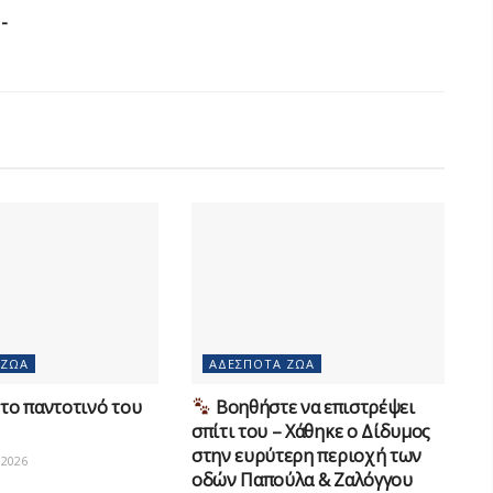
-
 ΖΏΑ
ΑΔΈΣΠΟΤΑ ΖΏΑ
το παντοτινό του
Βοηθήστε να επιστρέψει
σπίτι του – Χάθηκε ο Δίδυμος
στην ευρύτερη περιοχή των
2026
οδών Παπούλα & Ζαλόγγου