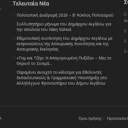
Σ
Τελευταία Νέα
υ
Πολιτιστική Διαδρομή 2026 – Β’ Κύκλος Πολιτισμού
Αι
Συλλυπητήριο μήνυμα του Δημάρχου Αιγάλεω για
την απώλεια του Λάκη Χαλκιά
Εθιμοτυπική συνάντηση του Δημάρχου Αιγάλεω με
εκπροσώπους της Ασσυριακής Κοινότητας και της
Ασσυριακής Εκκλησίας
«Τομ και Τζέρι: Η Απαγορευμένη Πυξίδα» – Μες το
Θερινό το Σινεμά…
Παραμένει ανοιχτό το κάλεσμα για Εθελοντές
Εκπαιδευτικούς & Γραμματειακή Υποστήριξη στο
Αλληλέγγυο Φροντιστήριο του Δήμου Αιγάλεω
A
.
Όροι Χρήσης
Προστασία