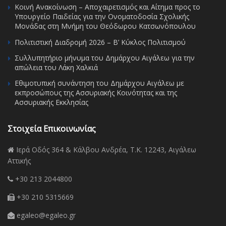
Κοινή Ανακοίνωση – Αποχαιρετισμός και Αίτημα προς το
Υπουργείο Παιδείας για την Ονοματοδοσία Σχολικής
Μονάδας στη Μνήμη του Θεόδωρου Κατσωνόπουλου
Πολιτιστική Διαδρομή 2026 – Β’ Κύκλος Πολιτισμού
Συλλυπητήριο μήνυμα του Δημάρχου Αιγάλεω για την
απώλεια του Λάκη Χαλκιά
Εθιμοτυπική συνάντηση του Δημάρχου Αιγάλεω με
εκπροσώπους της Ασσυριακής Κοινότητας και της
Ασσυριακής Εκκλησίας
Στοιχεία Επικοινωνίας
Ιερά Οδός 364 & Κάλβου Ανδρέα, Τ.Κ. 12243, Αιγάλεω
Αττικής
+30 213 2044800
+30 210 5315669
egaleo@egaleo.gr